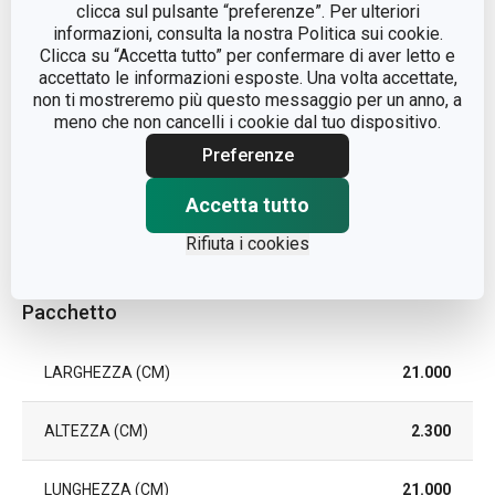
clicca sul pulsante “preferenze”. Per ulteriori
piatto da
TIPO
informazioni, consulta la nostra Politica sui cookie.
dessert
Clicca su “Accetta tutto” per confermare di aver letto e
accettato le informazioni esposte. Una volta accettate,
non ti mostreremo più questo messaggio per un anno, a
LAVAGGIO IN LAVASTOVIGLIE
Sì
meno che non cancelli i cookie dal tuo dispositivo.
Preferenze
EAN
8592973126204
Accetta tutto
DURATA DELLA GARANZIA (IN
2
ANNI)
Rifiuta i cookies
Pacchetto
LARGHEZZA (CM)
21.000
ALTEZZA (CM)
2.300
LUNGHEZZA (CM)
21.000