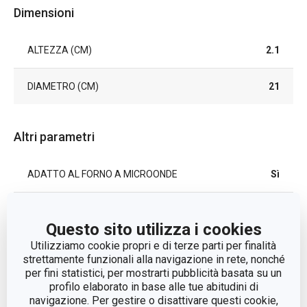
Dimensioni
ALTEZZA (CM)
2.1
DIAMETRO (CM)
21
Altri parametri
ADATTO AL FORNO A MICROONDE
Sì
CATEGORIA
piatti
Questo sito utilizza i cookies
Utilizziamo cookie propri e di terze parti per finalità
LINEA DI PRODOTTO
TAVERNE
strettamente funzionali alla navigazione in rete, nonché
per fini statistici, per mostrarti pubblicità basata su un
MATERIALE
ceramica
profilo elaborato in base alle tue abitudini di
navigazione. Per gestire o disattivare questi cookie,