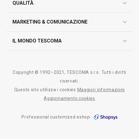
QUALITÀ
marcatura prodotti
design
MARKETING & COMUNICAZIONE
contatti
controllo qualità
scrivici in whatsapp
il nuovo catalogo al consumatore 2026
IL MONDO TESCOMA
test sui prodotti
myTescoma
certificazioni
azienda
storia
Copyright © 1992–2021, TESCOMA s.r.o. Tutti i diritti
persone
riservati.
Questo sito utilizza i cookies
Maggiori informazioni
Tescoma nel mondo
Aggiornamento cookies
fiere
Professional customized eshop
informativa whistleblowing
segnalazioni whistleblowing