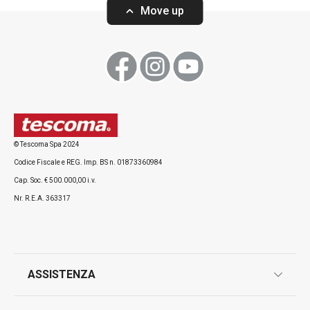
Move up
Visualizza
Visualizza
Tutti i prodotti della linea TAVERNE
© Tescoma Spa 2024
Codice Fiscale e REG. Imp. BS n. 01873360984
Cap. Soc. € 500.000,00 i.v.
Nr. R.E.A. 363317
ASSISTENZA
garanzie