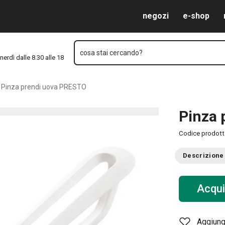
Vai al contenuto principale
Vai alla navigazione
Vai alla ricerca
negozi
e-shop
cosa stai cercando?
nerdì dalle 8.30 alle 18
Pinza prendi uova PRESTO
Pinza 
Codice prodot
Descrizione
Acqui
Aggiungi