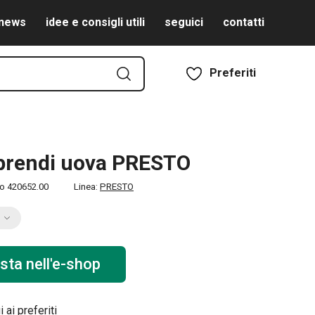
news
idee e consigli utili
seguici
contatti
Preferiti
prendi uova PRESTO
to
420652.00
Linea:
PRESTO
sta nell'e-shop
 ai preferiti