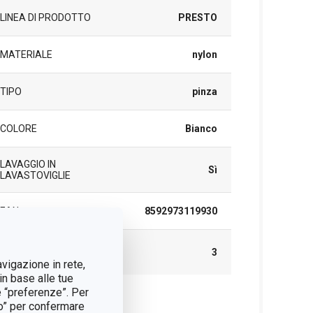
LINEA DI PRODOTTO
PRESTO
MATERIALE
nylon
TIPO
pinza
COLORE
Bianco
LAVAGGIO IN
Sì
LAVASTOVIGLIE
EAN
8592973119930
DURATA DELLA
3
GARANZIA (IN ANNI)
avigazione in rete,
in base alle tue
e “preferenze”. Per
tto” per confermare
cchetto