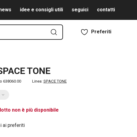
news
idee e consigli utili
seguici
contatti
Preferiti
 SPACE TONE
to
638060.00
Linea:
SPACE TONE
otto non è più disponibile
 ai preferiti