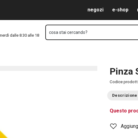
Vai al contenuto principale
Vai alla navigazione
Vai alla ricerca
negozi
e-shop
cosa stai cercando?
nerdì dalle 8.30 alle 18
Pinza
Codice prodot
Descrizione
Questo prod
Aggiungi