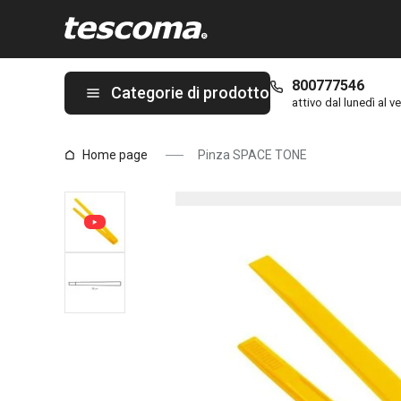
Ti trovi sulla pagina Pinza SPACE TONE
800777546
Categorie di prodotto
attivo dal lunedì al ve
Home page
Pinza SPACE TONE