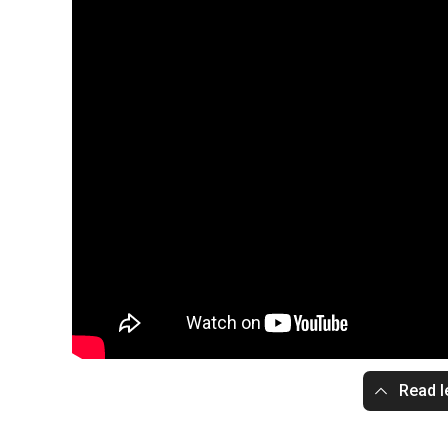
Read l