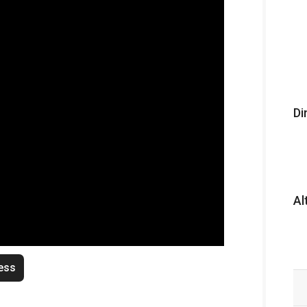
Di
Al
ess