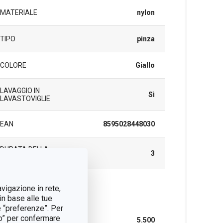
MATERIALE
nylon
TIPO
pinza
COLORE
Giallo
LAVAGGIO IN
Sì
LAVASTOVIGLIE
EAN
8595028448030
DURATA DELLA
3
GARANZIA (IN ANNI)
avigazione in rete,
cchetto
in base alle tue
e “preferenze”. Per
tto” per confermare
LARGHEZZA (CM)
5.500