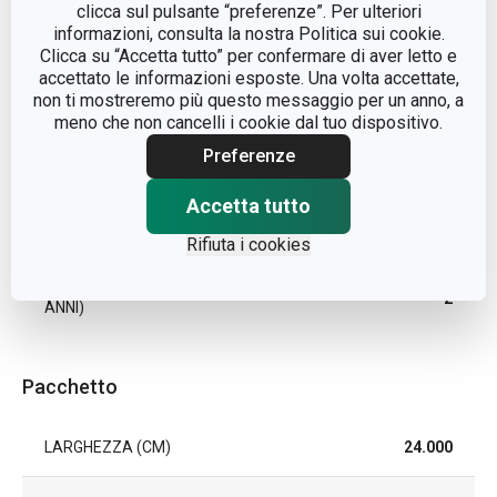
clicca sul pulsante “preferenze”. Per ulteriori
informazioni, consulta la nostra Politica sui cookie.
Clicca su “Accetta tutto” per confermare di aver letto e
TIPO
teglia da forno
accettato le informazioni esposte. Una volta accettate,
non ti mostreremo più questo messaggio per un anno, a
LAVAGGIO IN LAVASTOVIGLIE
Sì
meno che non cancelli i cookie dal tuo dispositivo.
Preferenze
EAN
8592973125207
Accetta tutto
TEMPERATURA MASSIMA (°C)
240
Rifiuta i cookies
DURATA DELLA GARANZIA (IN
2
ANNI)
Pacchetto
LARGHEZZA (CM)
24.000