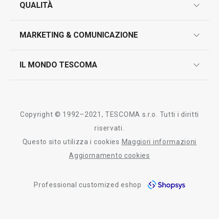
QUALITÀ
marcatura prodotti
Tutti i prodotti della linea GrandCHEF
design
MARKETING & COMUNICAZIONE
contatti
controllo qualità
scrivici in whatsapp
il nuovo catalogo al consumatore 2026
IL MONDO TESCOMA
test sui prodotti
myTescoma
certificazioni
azienda
storia
Copyright © 1992–2021, TESCOMA s.r.o. Tutti i diritti
persone
riservati.
Questo sito utilizza i cookies
Maggiori informazioni
Tescoma nel mondo
Aggiornamento cookies
fiere
Professional customized eshop
informativa whistleblowing
segnalazioni whistleblowing