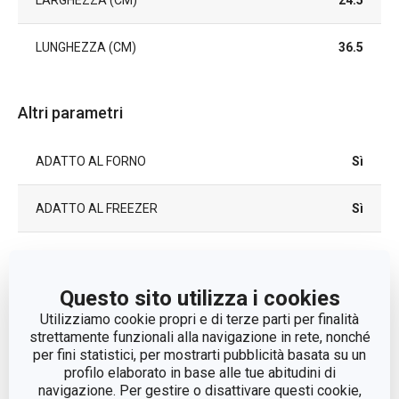
LARGHEZZA (CM)
24.5
LUNGHEZZA (CM)
36.5
Altri parametri
ADATTO AL FORNO
Sì
ADATTO AL FREEZER
Sì
ADATTO AL FRIGORIFERO
Sì
Questo sito utilizza i cookies
CATEGORIA
teglie
Utilizziamo cookie propri e di terze parti per finalità
strettamente funzionali alla navigazione in rete, nonché
LINEA DI PRODOTTO
GrandCHEF
per fini statistici, per mostrarti pubblicità basata su un
profilo elaborato in base alle tue abitudini di
navigazione. Per gestire o disattivare questi cookie,
MATERIALE
porcellana