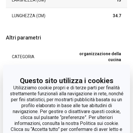
LARGHEZZA (CM)
13
LUNGHEZZA (CM)
34.7
Altri parametri
organizzazione della
CATEGORIA
cucina
LINEA DI PRODOTTO
ONLINE
Questo sito utilizza i cookies
Utilizziamo cookie propri e di terze parti per finalità
MATERIALE
metallo
strettamente funzionali alla navigazione in rete, nonché
per fini statistici, per mostrarti pubblicità basata su un
profilo elaborato in base alle tue abitudini di
TIPO
parete attrezzata
navigazione. Per gestire o disattivare questi cookie,
clicca sul pulsante “preferenze”. Per ulteriori
COLORE
Nero
informazioni, consulta la nostra Politica sui cookie.
Clicca su “Accetta tutto” per confermare di aver letto e