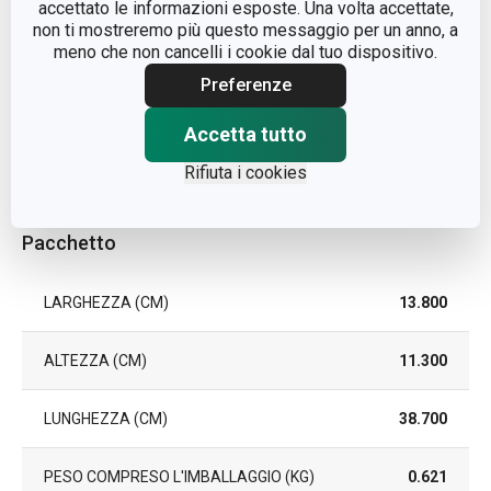
accettato le informazioni esposte. Una volta accettate,
LAVAGGIO IN
No
non ti mostreremo più questo messaggio per un anno, a
LAVASTOVIGLIE
meno che non cancelli i cookie dal tuo dispositivo.
Preferenze
EAN
8592973126945
Accetta tutto
DURATA DELLA GARANZIA
3
(IN ANNI)
Rifiuta i cookies
Pacchetto
LARGHEZZA (CM)
13.800
ALTEZZA (CM)
11.300
LUNGHEZZA (CM)
38.700
PESO COMPRESO L'IMBALLAGGIO (KG)
0.621