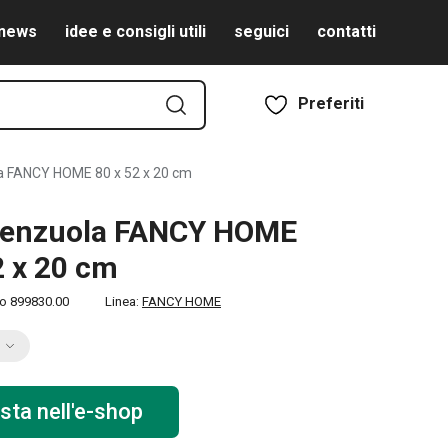
news
idee e consigli utili
seguici
contatti
Preferiti
la FANCY HOME 80 x 52 x 20 cm
 lenzuola FANCY HOME
2 x 20 cm
to
899830.00
Linea:
FANCY HOME
sta nell'e-shop