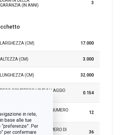
DURATA DELLA
3
GARANZIA (IN ANNI)
cchetto
LARGHEZZA (CM)
17.000
ALTEZZA (CM)
3.000
LUNGHEZZA (CM)
32.000
PESO COMPRESO L'IMBALLAGGIO
0.154
(KG)
IMBALLAGGIO DI GRUPPO (NUMERO
12
avigazione in rete,
DI PEZZI)
in base alle tue
e “preferenze”. Per
SCATOLA PRINCIPALE (NUMERO DI
tto” per confermare
36
PEZZI)