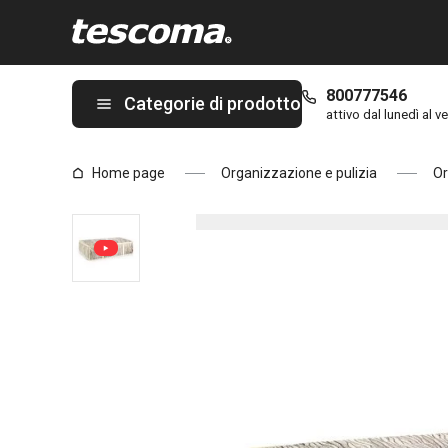
Ti trovi sulla pagina Porta lenzuola FANCY HOME 80 x 52 x 20 c
800777546
Categorie di prodotto
attivo dal lunedì al ve
Home page
Organizzazione e pulizia
Or