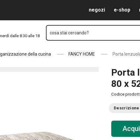
m
Vai al contenuto principale
Vai alla navigazione
Vai alla ricerca
negozi
e-shop
cosa stai cercando?
nerdì dalle 8.30 alle 18
ganizzazione della cucina
FANCY HOME
Porta lenzuo
Porta
80 x 5
Codice prodot
Descrizione
Acqui