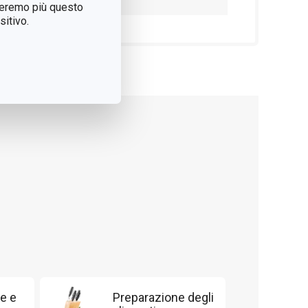
treremo più questo
itivo.
e e
Preparazione degli