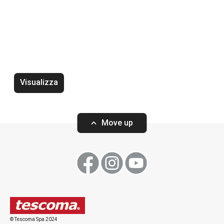
Tappetino protettivo per frigorifero
Tappetino antigh
FlexiSPACE 150 x 50 cm
FlexiSPACE 120 
Visualizza
Move up
Visualizza
Visualizza
Tutti i prodotti della linea FlexiSPACE
© Tescoma Spa 2024