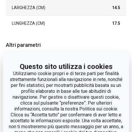
LARGHEZZA (CM)
14.5
LUNGHEZZA (CM)
17.5
Altri parametri
organizzazione della
CATEGORIA
Questo sito utilizza i cookies
cucina
Utilizziamo cookie propri e di terze parti per finalità
strettamente funzionali alla navigazione in rete, nonché
LINEA DI PRODOTTO
FlexiSPACE
per fini statistici, per mostrarti pubblicità basata su un
profilo elaborato in base alle tue abitudini di
navigazione. Per gestire o disattivare questi cookie,
MATERIALE
plastica
clicca sul pulsante “preferenze”. Per ulteriori
informazioni, consulta la nostra Politica sui cookie.
TIPO
parete attrezzata
Clicca su “Accetta tutto” per confermare di aver letto e
accettato le informazioni esposte. Una volta accettate,
non ti mostreremo più questo messaggio per un anno, a
EAN
8592973119022