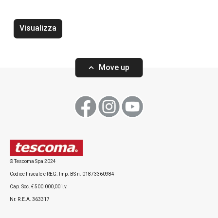
Tappetino protettivo per frigorifero
Tappetino antigh
FlexiSPACE 150 x 50 cm
FlexiSPACE 120 
Visualizza
Move up
Visualizza
Visualizza
Tutti i prodotti della linea FlexiSPACE
© Tescoma Spa 2024
Codice Fiscale e REG. Imp. BS n. 01873360984
Cap. Soc. € 500.000,00 i.v.
Nr. R.E.A. 363317