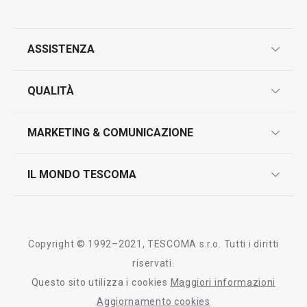
ASSISTENZA
garanzie
QUALITÀ
marcatura prodotti
design
MARKETING & COMUNICAZIONE
contatti
controllo qualità
scrivici in whatsapp
il nuovo catalogo al consumatore 2026
IL MONDO TESCOMA
test sui prodotti
myTescoma
certificazioni
azienda
storia
Copyright © 1992–2021, TESCOMA s.r.o. Tutti i diritti
persone
riservati.
Questo sito utilizza i cookies
Maggiori informazioni
Tescoma nel mondo
Aggiornamento cookies