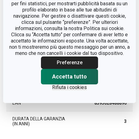
per fini statistici, per mostrarti pubblicità basata su un
profilo elaborato in base alle tue abitudini di
organizzazione della
navigazione. Per gestire o disattivare questi cookie,
CATEGORIA
cucina
clicca sul pulsante “preferenze”. Per ulteriori
informazioni, consulta la nostra Politica sui cookie.
Clicca su “Accetta tutto” per confermare di aver letto e
LINEA DI PRODOTTO
FlexiSPACE
accettato le informazioni esposte. Una volta accettate,
non ti mostreremo più questo messaggio per un anno, a
meno che non cancelli i cookie dal tuo dispositivo.
MATERIALE
plastica
Preferenze
TIPO
parete attrezzata
Accetta tutto
COLORE
Bianco
Rifiuta i cookies
EAN
8595028488890
DURATA DELLA GARANZIA
3
(IN ANNI)