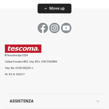
Move up
Visualizza
Visualizza
Tutti i prodotti della linea LAGOON
© Tescoma Spa 2024
Codice Fiscale e REG. Imp. BS n. 01873360984
Cap. Soc. € 500.000,00 i.v.
Nr. R.E.A. 363317
ASSISTENZA