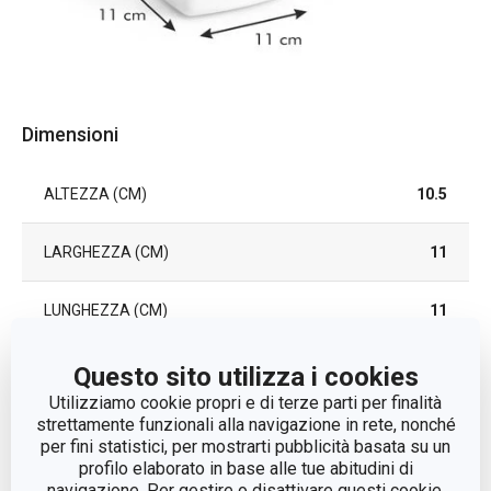
Dimensioni
ALTEZZA (CM)
10.5
LARGHEZZA (CM)
11
LUNGHEZZA (CM)
11
Questo sito utilizza i cookies
Altri parametri
Utilizziamo cookie propri e di terze parti per finalità
strettamente funzionali alla navigazione in rete, nonché
per fini statistici, per mostrarti pubblicità basata su un
CATEGORIA
bagno
profilo elaborato in base alle tue abitudini di
navigazione. Per gestire o disattivare questi cookie,