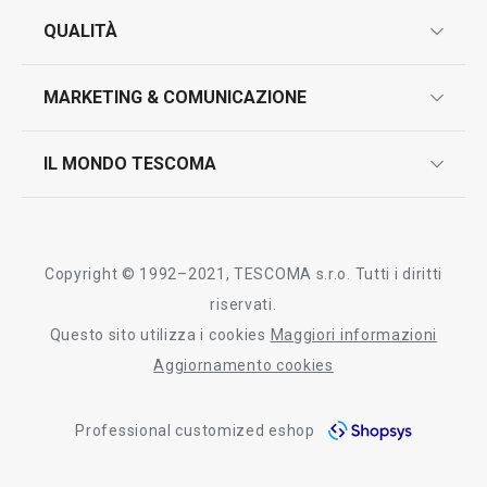
garanzie
QUALITÀ
marcatura prodotti
design
MARKETING & COMUNICAZIONE
contatti
controllo qualità
scrivici in whatsapp
il nuovo catalogo al consumatore 2026
IL MONDO TESCOMA
test sui prodotti
myTescoma
certificazioni
azienda
storia
Copyright © 1992–2021, TESCOMA s.r.o. Tutti i diritti
persone
riservati.
Questo sito utilizza i cookies
Maggiori informazioni
Tescoma nel mondo
Aggiornamento cookies
fiere
Professional customized eshop
informativa whistleblowing
segnalazioni whistleblowing