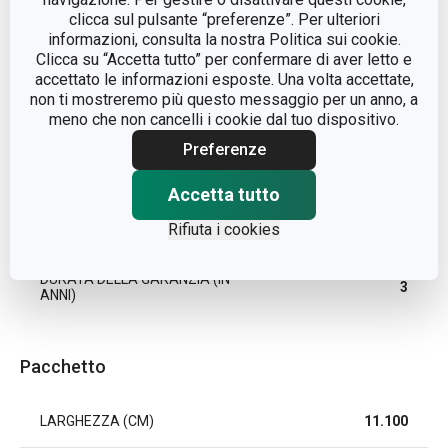
LINEA DI PRODOTTO
LAGOON
clicca sul pulsante “preferenze”. Per ulteriori
informazioni, consulta la nostra Politica sui cookie.
Clicca su “Accetta tutto” per confermare di aver letto e
MATERIALE
plastica
accettato le informazioni esposte. Una volta accettate,
non ti mostreremo più questo messaggio per un anno, a
meno che non cancelli i cookie dal tuo dispositivo.
TIPO
portagioie
Preferenze
COLORE
Beige
Accetta tutto
EAN
8595028406207
Rifiuta i cookies
DURATA DELLA GARANZIA (IN
3
ANNI)
Pacchetto
LARGHEZZA (CM)
11.100