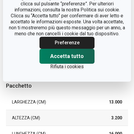
clicca sul pulsante “preferenze”. Per ulteriori
informazioni, consulta la nostra Politica sui cookie.
TIPO
dispenser
Clicca su “Accetta tutto” per confermare di aver letto e
accettato le informazioni esposte. Una volta accettate,
non ti mostreremo più questo messaggio per un anno, a
LAVAGGIO IN LAVASTOVIGLIE
No
meno che non cancelli i cookie dal tuo dispositivo.
Preferenze
EAN
8595028443745
Accetta tutto
DURATA DELLA GARANZIA (IN
3
ANNI)
Rifiuta i cookies
Pacchetto
LARGHEZZA (CM)
13.000
ALTEZZA (CM)
3.200
LUNGHEZZA (CM)
16.000