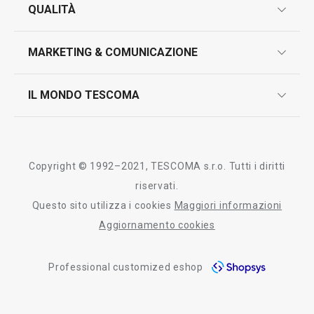
garanzie
QUALITÀ
marcatura prodotti
design
MARKETING & COMUNICAZIONE
contatti
controllo qualità
scrivici in whatsapp
il nuovo catalogo al consumatore 2026
IL MONDO TESCOMA
test sui prodotti
myTescoma
certificazioni
azienda
storia
Copyright © 1992–2021, TESCOMA s.r.o. Tutti i diritti
persone
riservati.
Questo sito utilizza i cookies
Maggiori informazioni
Tescoma nel mondo
Aggiornamento cookies
fiere
Professional customized eshop
informativa whistleblowing
segnalazioni whistleblowing