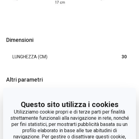
Dimensioni
LUNGHEZZA (CM)
30
Altri parametri
lavaggio e
CATEGORIA
Questo sito utilizza i cookies
pulizia
Utilizziamo cookie propri e di terze parti per finalità
strettamente funzionali alla navigazione in rete, nonché
LINEA DI PRODOTTO
CLEAN KIT
per fini statistici, per mostrarti pubblicità basata su un
profilo elaborato in base alle tue abitudini di
MATERIALE
plastica
navigazione. Per gestire o disattivare questi cookie,