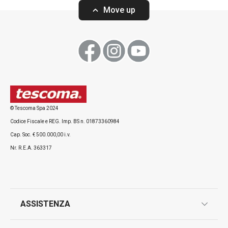
Move up
Visualizza
Visualizza
Tutti i prodotti della linea CLEAN KIT
© Tescoma Spa 2024
Codice Fiscale e REG. Imp. BS n. 01873360984
Cap. Soc. € 500.000,00 i.v.
Nr. R.E.A. 363317
ASSISTENZA