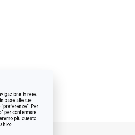
avigazione in rete,
in base alle tue
e “preferenze”. Per
tto” per confermare
treremo più questo
itivo.