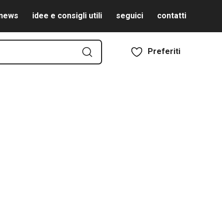
news
idee e consigli utili
seguici
contatti
Preferiti