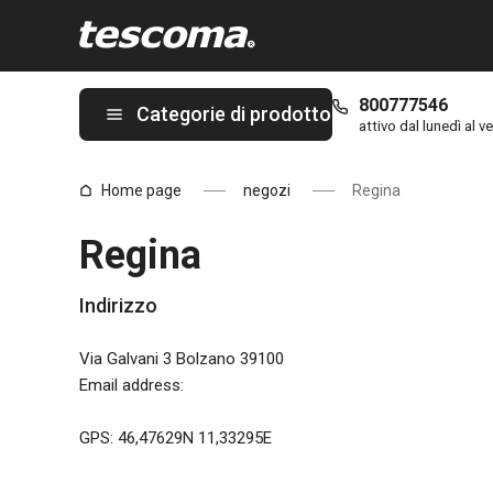
Ti trovi sulla pagina Regina
800777546
Categorie di prodotto
attivo dal lunedì al ve
Home page
negozi
Regina
Regina
Indirizzo
Via Galvani 3 Bolzano 39100
Email address
:
GPS: 46,47629N 11,33295E