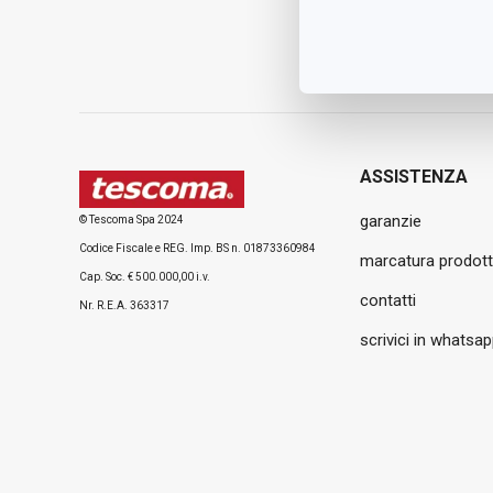
ASSISTENZA
garanzie
© Tescoma Spa 2024
Codice Fiscale e REG. Imp. BS n. 01873360984
marcatura prodott
Cap. Soc. € 500.000,00 i.v.
contatti
Nr. R.E.A. 363317
scrivici in whatsa