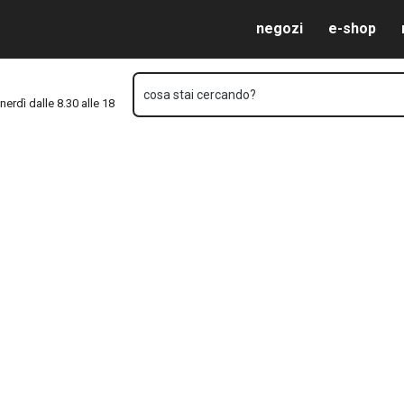
Vai al contenuto principale
Vai alla navigazione
Vai alla ricerca
negozi
e-shop
cosa stai cercando?
nerdì dalle 8.30 alle 18