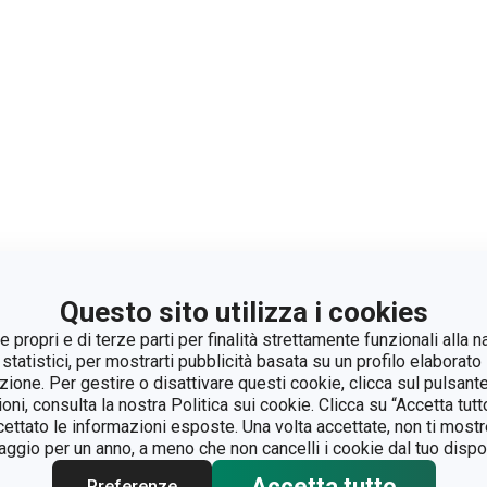
Questo sito utilizza i cookies
 propri e di terze parti per finalità strettamente funzionali alla n
 statistici, per mostrarti pubblicità basata su un profilo elaborato 
azione. Per gestire o disattivare questi cookie, clicca sul pulsant
ioni, consulta la nostra Politica sui cookie. Clicca su “Accetta tu
ccettato le informazioni esposte. Una volta accettate, non ti mos
gio per un anno, a meno che non cancelli i cookie dal tuo dispos
Accetta tutto
Preferenze