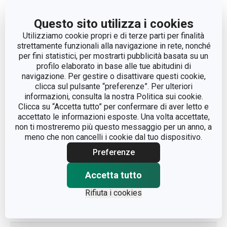
CATEGORIA
elettrodomestici
Questo sito utilizza i cookies
Utilizziamo cookie propri e di terze parti per finalità
LINEA DI PRODOTTO
PRESIDENT
strettamente funzionali alla navigazione in rete, nonché
per fini statistici, per mostrarti pubblicità basata su un
profilo elaborato in base alle tue abitudini di
plastica, acciaio
navigazione. Per gestire o disattivare questi cookie,
MATERIALE
inossidabile, vetro
clicca sul pulsante “preferenze”. Per ulteriori
borosilicato
informazioni, consulta la nostra Politica sui cookie.
Clicca su “Accetta tutto” per confermare di aver letto e
TIPO
cuoci zuppe
accettato le informazioni esposte. Una volta accettate,
non ti mostreremo più questo messaggio per un anno, a
meno che non cancelli i cookie dal tuo dispositivo.
TIPO DI
dalla rete elettrica
ALIMENTAZIONE
Preferenze
Accetta tutto
COLORE
Nero
Rifiuta i cookies
LAVAGGIO IN
No
LAVASTOVIGLIE