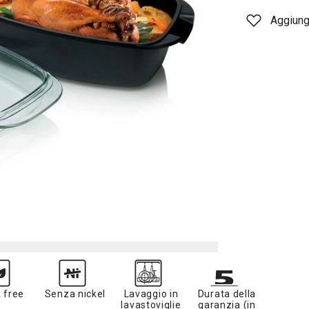
Aggiungi
 free
Senza nickel
Lavaggio in
Durata della
lavastoviglie
garanzia (in