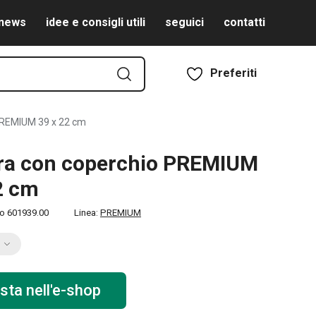
news
idee e consigli utili
seguici
contatti
Preferiti
PREMIUM 39 x 22 cm
ra con coperchio PREMIUM
2 cm
to
601939.00
Linea:
PREMIUM
sta nell'e-shop