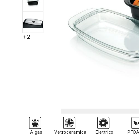
+ 2
A gas
Vetroceramica
Elettrico
PFOA