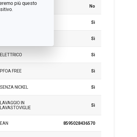
treremo più questo
A INDUZIONE
No
itivo.
A GAS
Sì
VETROCERAMICA
Sì
ELETTRICO
Sì
PFOA FREE
Sì
SENZA NICKEL
Sì
LAVAGGIO IN
Sì
LAVASTOVIGLIE
EAN
8595028436570