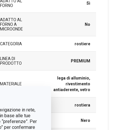
ADATTO AL
Sì
FORNO
ADATTO AL
FORNO A
No
MICROONDE
CATEGORIA
rostiere
LINEA DI
PREMIUM
PRODOTTO
lega di alluminio,
MATERIALE
rivestimento
antiaderente, vetro
TIPO
rostiera
avigazione in rete,
in base alle tue
COLORE
Nero
e “preferenze”. Per
tto” per confermare