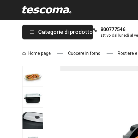
Ti trovi sulla pagina Rostiera con coperchio PREMIUM 39 x 22 
800777546
Categorie di prodotto
attivo dal lunedì al ve
Home page
Cuocere in forno
Rostiere e