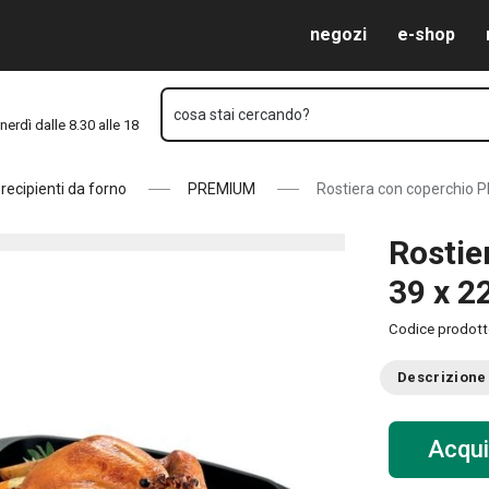
cm
Vai al contenuto principale
Vai alla navigazione
Vai alla ricerca
negozi
e-shop
cosa stai cercando?
nerdì dalle 8.30 alle 18
 recipienti da forno
PREMIUM
Rostiera con coperchio 
Rostie
39 x 2
Codice prodot
Descrizione
Acqui