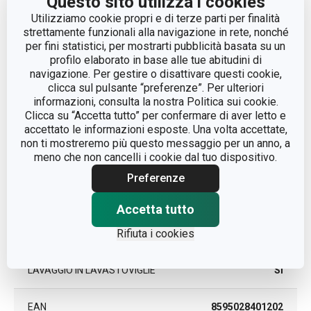
Questo sito utilizza i cookies
Utilizziamo cookie propri e di terze parti per finalità
strettamente funzionali alla navigazione in rete, nonché
ADATTO AL FORNO
Sì
per fini statistici, per mostrarti pubblicità basata su un
profilo elaborato in base alle tue abitudini di
ADATTO AL FRIGORIFERO
Sì
navigazione. Per gestire o disattivare questi cookie,
clicca sul pulsante “preferenze”. Per ulteriori
informazioni, consulta la nostra Politica sui cookie.
CATEGORIA
rostiere
Clicca su “Accetta tutto” per confermare di aver letto e
accettato le informazioni esposte. Una volta accettate,
non ti mostreremo più questo messaggio per un anno, a
LINEA DI PRODOTTO
GrandCHEF
meno che non cancelli i cookie dal tuo dispositivo.
Preferenze
silicone, vetro
MATERIALE
borosilicato
Accetta tutto
Rifiuta i cookies
TIPO
rostiera
LAVAGGIO IN LAVASTOVIGLIE
Sì
EAN
8595028401202