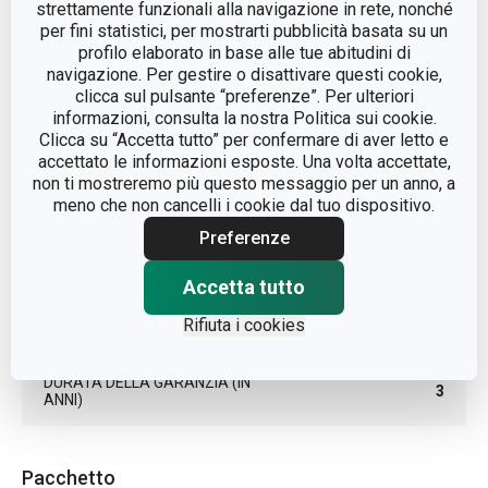
strettamente funzionali alla navigazione in rete, nonché
per fini statistici, per mostrarti pubblicità basata su un
LINEA DI PRODOTTO
DELÍCIA
profilo elaborato in base alle tue abitudini di
navigazione. Per gestire o disattivare questi cookie,
clicca sul pulsante “preferenze”. Per ulteriori
MATERIALE
plastica
informazioni, consulta la nostra Politica sui cookie.
Clicca su “Accetta tutto” per confermare di aver letto e
TIPO
rotella tagliapasta
accettato le informazioni esposte. Una volta accettate,
non ti mostreremo più questo messaggio per un anno, a
meno che non cancelli i cookie dal tuo dispositivo.
COLORE
Bianco
Preferenze
LAVAGGIO IN LAVASTOVIGLIE
Sì
Accetta tutto
Rifiuta i cookies
EAN
8592973118483
DURATA DELLA GARANZIA (IN
3
ANNI)
Pacchetto