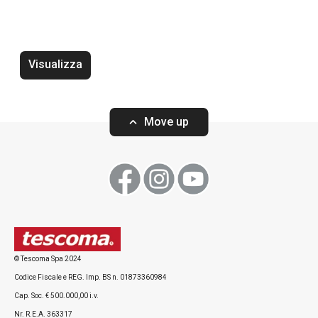
Visualizza
Vassoio DELÍCIA 42 x 31 cm,
Vassoio DELÍCIA 
bianco, 2 pz
2 pz
Move up
Visualizza
Visualizza
© Tescoma Spa 2024
Codice Fiscale e REG. Imp. BS n. 01873360984
Tutti i prodotti della linea DELÍCIA
Cap. Soc. € 500.000,00 i.v.
Nr. R.E.A. 363317