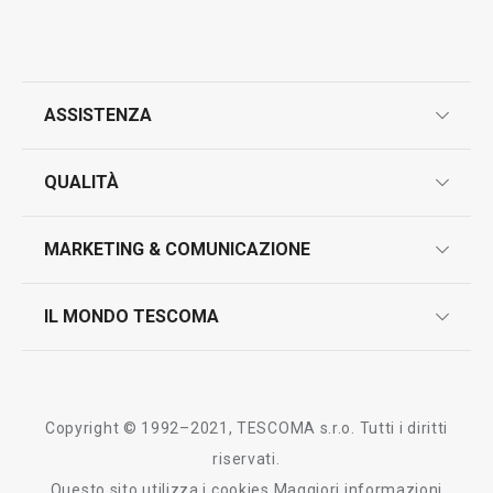
ASSISTENZA
garanzie
QUALITÀ
marcatura prodotti
design
MARKETING & COMUNICAZIONE
contatti
controllo qualità
scrivici in whatsapp
il nuovo catalogo al consumatore 2026
IL MONDO TESCOMA
test sui prodotti
myTescoma
certificazioni
azienda
storia
Copyright © 1992–2021, TESCOMA s.r.o. Tutti i diritti
persone
riservati.
Questo sito utilizza i cookies
Maggiori informazioni