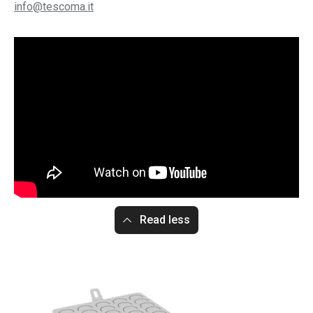
info@tescoma.it
Read less