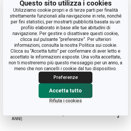
Questo sito utilizza i cookies
Utilizziamo cookie propri e di terze parti per finalità
strettamente funzionali alla navigazione in rete, nonché
utensili da
CATEGORIA
per fini statistici, per mostrarti pubblicità basata su un
forno
profilo elaborato in base alle tue abitudini di
navigazione. Per gestire o disattivare questi cookie,
LINEA DI PRODOTTO
DELÍCIA
clicca sul pulsante “preferenze”. Per ulteriori
informazioni, consulta la nostra Politica sui cookie.
Clicca su “Accetta tutto” per confermare di aver letto e
MATERIALE
plastica
accettato le informazioni esposte. Una volta accettate,
non ti mostreremo più questo messaggio per un anno, a
COLORE
meno che non cancelli i cookie dal tuo dispositivo.
Rosa
Preferenze
LAVAGGIO IN LAVASTOVIGLIE
Sì
Accetta tutto
EAN
8592973118230
Rifiuta i cookies
DURATA DELLA GARANZIA (IN
3
ANNI)