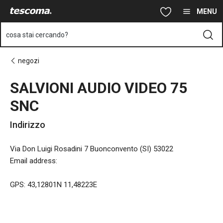
Ti trovi sulla pagina SALVIONI AUDIO VIDEO 75 SNC
Vai al contenuto principale
Vai alla navigazione
Vai alla ricerca
MENU
cosa stai cercando?
negozi
SALVIONI AUDIO VIDEO 75
SNC
Indirizzo
Via Don Luigi Rosadini 7 Buonconvento (SI) 53022
Email address
:
GPS: 43,12801N 11,48223E