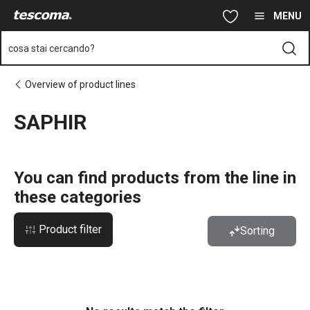
Ti trovi sulla pagina SAPHIR
Vai al contenuto principale
Vai alla navigazione
Vai alla ricerca
MENU
cosa stai cercando?
Overview of product lines
SAPHIR
You can find products from the line in
these categories
Product filter
Sorting