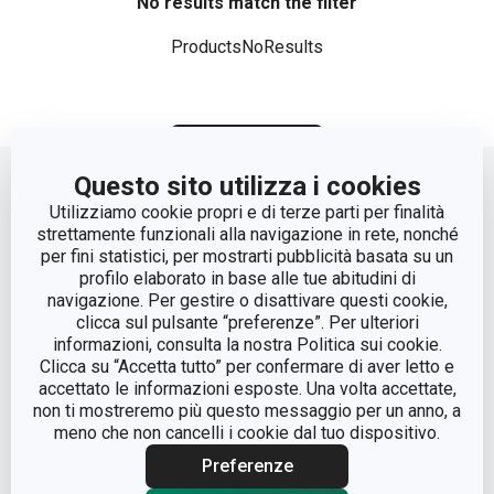
No results match the filter
ProductsNoResults
Move up
Questo sito utilizza i cookies
Utilizziamo cookie propri e di terze parti per finalità
strettamente funzionali alla navigazione in rete, nonché
per fini statistici, per mostrarti pubblicità basata su un
profilo elaborato in base alle tue abitudini di
navigazione. Per gestire o disattivare questi cookie,
clicca sul pulsante “preferenze”. Per ulteriori
informazioni, consulta la nostra Politica sui cookie.
© Tescoma Spa 2024
Clicca su “Accetta tutto” per confermare di aver letto e
accettato le informazioni esposte. Una volta accettate,
Codice Fiscale e REG. Imp. BS n. 01873360984
non ti mostreremo più questo messaggio per un anno, a
Cap. Soc. € 500.000,00 i.v.
meno che non cancelli i cookie dal tuo dispositivo.
Nr. R.E.A. 363317
Preferenze