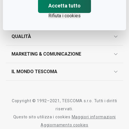
Accetta tutto
Rifiuta i cookies
ASSISTENZA
garanzie
QUALITÀ
marcatura prodotti
design
MARKETING & COMUNICAZIONE
contatti
controllo qualità
scrivici in whatsapp
il nuovo catalogo al consumatore 2026
IL MONDO TESCOMA
test sui prodotti
myTescoma
certificazioni
azienda
storia
Copyright © 1992–2021, TESCOMA s.r.o. Tutti i diritti
persone
riservati.
Questo sito utilizza i cookies
Maggiori informazioni
Tescoma nel mondo
Aggiornamento cookies