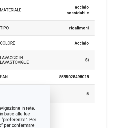
acciaio
MATERIALE
inossidabile
TIPO
rigalimoni
COLORE
Acciaio
LAVAGGIO IN
Sì
LAVASTOVIGLIE
EAN
8595028498028
DURATA DELLA
5
GARANZIA (IN ANNI)
avigazione in rete,
in base alle tue
cchetto
e “preferenze”. Per
tto” per confermare