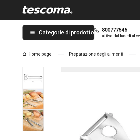
Ti trovi sulla pagina Sbucciatore con lama laterale PRESIDENT
800777546
Categorie di prodotto
attivo dal lunedì al ve
Home page
Preparazione degli alimenti