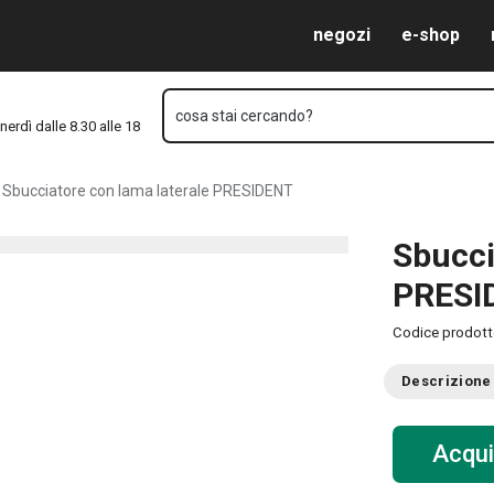
Vai al contenuto principale
Vai alla navigazione
Vai alla ricerca
negozi
e-shop
cosa stai cercando?
nerdì dalle 8.30 alle 18
Sbucciatore con lama laterale PRESIDENT
Sbucci
PRESI
Codice prodot
Descrizione
Acqui