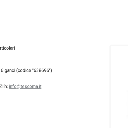
rticolari
 6 ganci (codice "638696")
Zlín;
info@tescoma.it