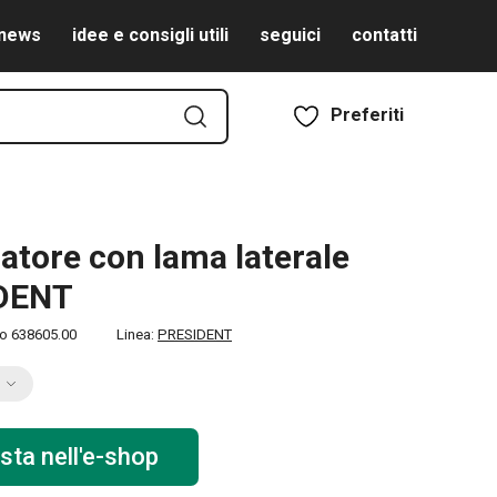
news
idee e consigli utili
seguici
contatti
Preferiti
atore con lama laterale
DENT
to
638605.00
Linea:
PRESIDENT
sta nell'e-shop