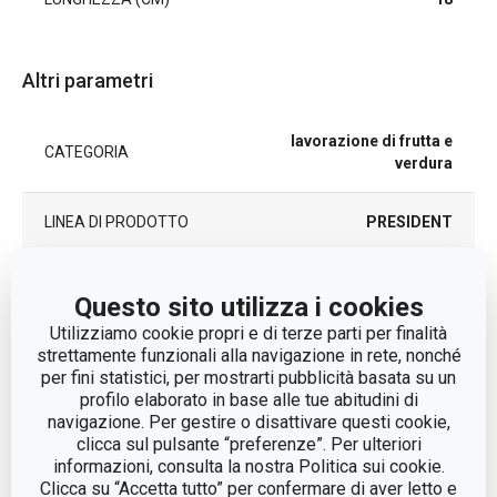
Altri parametri
lavorazione di frutta e
CATEGORIA
verdura
LINEA DI PRODOTTO
PRESIDENT
MATERIALE
metallo
Questo sito utilizza i cookies
Utilizziamo cookie propri e di terze parti per finalità
TIPO
cracker
strettamente funzionali alla navigazione in rete, nonché
per fini statistici, per mostrarti pubblicità basata su un
COLORE
profilo elaborato in base alle tue abitudini di
Acciaio
navigazione. Per gestire o disattivare questi cookie,
clicca sul pulsante “preferenze”. Per ulteriori
LAVAGGIO IN
Sì
informazioni, consulta la nostra Politica sui cookie.
LAVASTOVIGLIE
Clicca su “Accetta tutto” per confermare di aver letto e