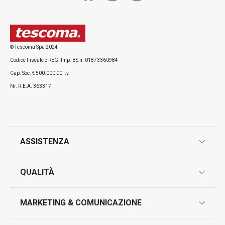
coperchio
© Tescoma Spa 2024
Codice Fiscale e REG. Imp. BS n. 01873360984
Cap. Soc. € 500.000,00 i.v.
Visualizza
Visualizza
Nr. R.E.A. 363317
Tutti i prodotti della linea PRESIDENT
ASSISTENZA
garanzie
QUALITÀ
marcatura prodotti
design
MARKETING & COMUNICAZIONE
contatti
controllo qualità