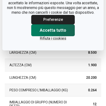
accettato le informazioni esposte. Una volta accettate,
EAN
8595028499094
non ti mostreremo più questo messaggio per un anno, a
meno che non cancelli i cookie dal tuo dispositivo.
DURATA DELLA GARANZIA
Preferenze
5
(IN ANNI)
Accetta tutto
Rifiuta i cookies
Pacchetto
LARGHEZZA (CM)
8.500
ALTEZZA (CM)
1.900
LUNGHEZZA (CM)
20.200
PESO COMPRESO L'IMBALLAGGIO (KG)
0.264
IMBALLAGGIO DI GRUPPO (NUMERO DI
12