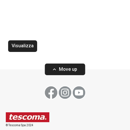
Schiumarola SPACE TONE
Servispaghetti 
Visualizza
Move up
Visualizza
Visualizza
© Tescoma Spa 2024