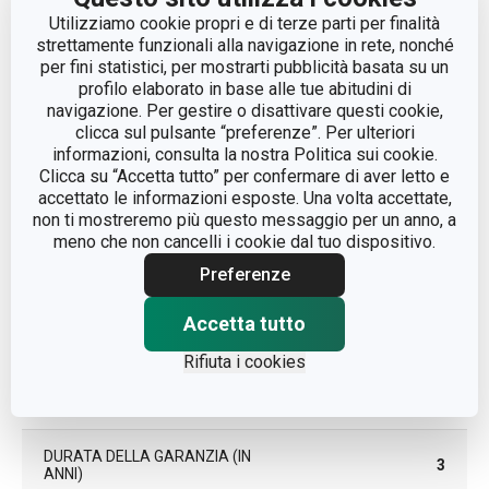
Utilizziamo cookie propri e di terze parti per finalità
utensili da
CATEGORIA
strettamente funzionali alla navigazione in rete, nonché
cucina
per fini statistici, per mostrarti pubblicità basata su un
profilo elaborato in base alle tue abitudini di
navigazione. Per gestire o disattivare questi cookie,
LINEA DI PRODOTTO
SPACE TONE
clicca sul pulsante “preferenze”. Per ulteriori
informazioni, consulta la nostra Politica sui cookie.
MATERIALE
nylon
Clicca su “Accetta tutto” per confermare di aver letto e
accettato le informazioni esposte. Una volta accettate,
non ti mostreremo più questo messaggio per un anno, a
TIPO
schiumarola
meno che non cancelli i cookie dal tuo dispositivo.
Preferenze
COLORE
Giallo
Accetta tutto
LAVAGGIO IN LAVASTOVIGLIE
Sì
Rifiuta i cookies
EAN
8595028448016
DURATA DELLA GARANZIA (IN
3
ANNI)