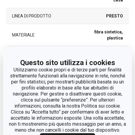
casa
LINEA DI PRODOTTO
PRESTO
fibra sintetica,
MATERIALE
plastica
TIPO
feltrino
Questo sito utilizza i cookies
Utilizziamo cookie propri e di terze parti per finalità
COLORE
Beige
strettamente funzionali alla navigazione in rete, nonché
per fini statistici, per mostrarti pubblicità basata su un
EAN
8595028406870
profilo elaborato in base alle tue abitudini di
navigazione. Per gestire o disattivare questi cookie,
clicca sul pulsante “preferenze”. Per ulteriori
DURATA DELLA GARANZIA (IN
2
informazioni, consulta la nostra Politica sui cookie.
ANNI)
Clicca su “Accetta tutto” per confermare di aver letto e
accettato le informazioni esposte. Una volta accettate,
non ti mostreremo più questo messaggio per un anno, a
Pacchetto
meno che non cancelli i cookie dal tuo dispositivo.