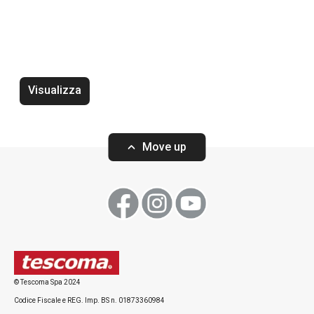
Visualizza
Rompigetto PRESTO bianco
Wok PRESTO, ø2
Move up
Visualizza
Visualizza
© Tescoma Spa 2024
Codice Fiscale e REG. Imp. BS n. 01873360984
Tutti i prodotti della linea PRESTO