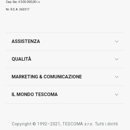
Cap. Soc. € 500.000,00 i.v.
Nr. R.E.A. 363317
ASSISTENZA
garanzie
QUALITÀ
marcatura prodotti
design
MARKETING & COMUNICAZIONE
contatti
controllo qualità
scrivici in whatsapp
il nuovo catalogo al consumatore 2026
IL MONDO TESCOMA
test sui prodotti
myTescoma
certificazioni
azienda
storia
Copyright © 1992–2021, TESCOMA s.r.o. Tutti i diritti