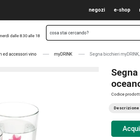
Vai al contenuto principale
Vai alla navigazione
Vai alla ricerca
negozi
e-shop
cosa stai cercando?
nerdì dalle 8.30 alle 18
n ed accessori vino
myDRINK
Segna bicchieri myDRINK,
Segna 
ocean
Codice prodot
Descrizione
Acqui