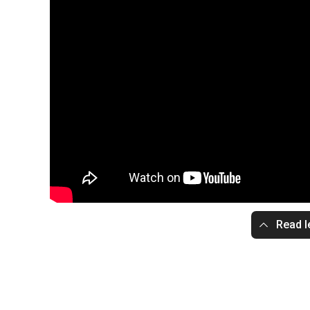
Read l