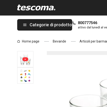
Ti trovi sulla pagina Segna bicchieri myDRINK, 12 pz, oceano
800777546
Categorie di prodotto
attivo dal lunedì al ve
Home page
Bevande
Articoli per barma