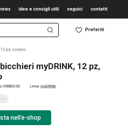
news
idee e consigli utili
seguici
contatti
Preferiti
 12 pz, oceano
bicchieri myDRINK, 12 pz,
o
to
308820.00
Linea:
myDRINK
sta nell'e-shop