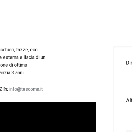
cchieri, tazze, ecc.
 esterna e liscia di un
Di
cone di ottima
anzia 3 anni.
Zlín;
info@tescoma.it
Al