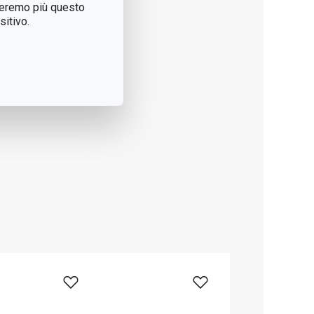
treremo più questo
itivo.