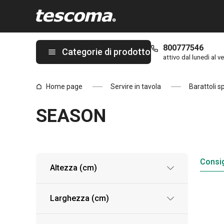
Ti trovi sulla pagina SEASON
800777546
Categorie di prodotto
attivo dal lunedì al ve
Home page
Servire in tavola
Barattoli 
SEASON
Consig
Altezza (cm)
Larghezza (cm)