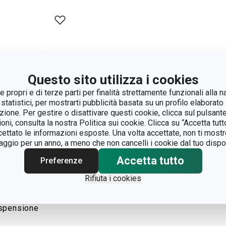
Questo sito utilizza i cookies
 propri e di terze parti per finalità strettamente funzionali alla n
 statistici, per mostrarti pubblicità basata su un profilo elaborato 
azione. Per gestire o disattivare questi cookie, clicca sul pulsant
ioni, consulta la nostra Politica sui cookie. Clicca su “Accetta tu
ccettato le informazioni esposte. Una volta accettate, non ti mos
gio per un anno, a meno che non cancelli i cookie dal tuo dispos
Accetta tutto
pi dosatori per
Preferenze
stine portaspezie
Rifiuta i cookies
ASON 10 pz, con
ra di
spensione