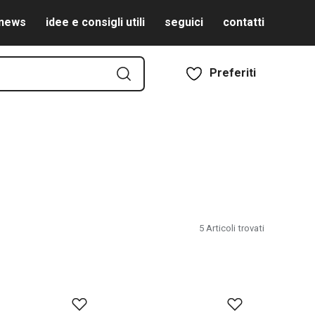
news
idee e consigli utili
seguici
contatti
Preferiti
5
Articoli trovati