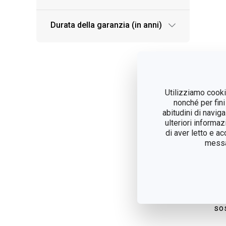
Durata della garanzia (in anni)
Utilizziamo cookie
nonché per fini
abitudini di navig
ulteriori informaz
di aver letto e a
messag
Tap
bu
SE
bar
so