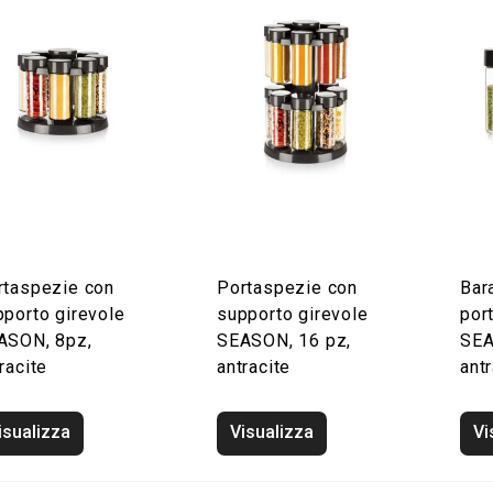
rtaspezie con
Portaspezie con
Bara
pporto girevole
supporto girevole
por
ASON, 8pz,
SEASON, 16 pz,
SEA
racite
antracite
antr
isualizza
Visualizza
Vi