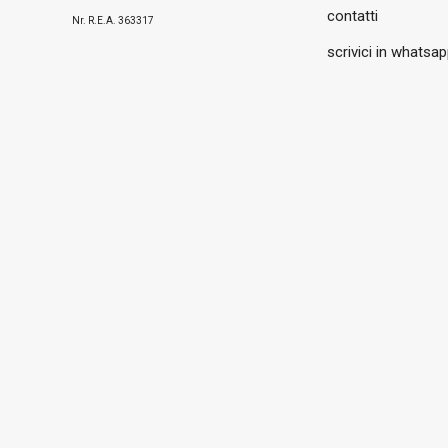
contatti
Nr. R.E.A. 363317
scrivici in whatsa