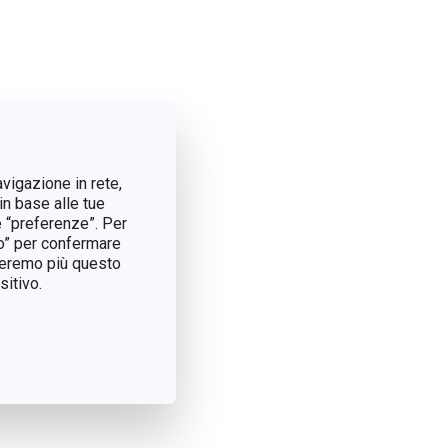
avigazione in rete,
in base alle tue
e “preferenze”. Per
tto” per confermare
treremo più questo
itivo.