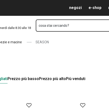
Vai al contenuto principale
Vai alla navigazione
Vai alla ricerca
negozi
e-shop
cosa stai cercando?
nerdì dalle 8.30 alle 18
spezie e macine
SEASON
liati
Prezzo più basso
Prezzo più alto
Più venduti