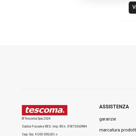
V
ASSISTENZA
garanzie
© Tescoma Spa 2024
Codice Fiscale e REG. Imp. BS n. 01873360984
marcatura prodott
Cap. Soc. € 500.000,00 i.v.