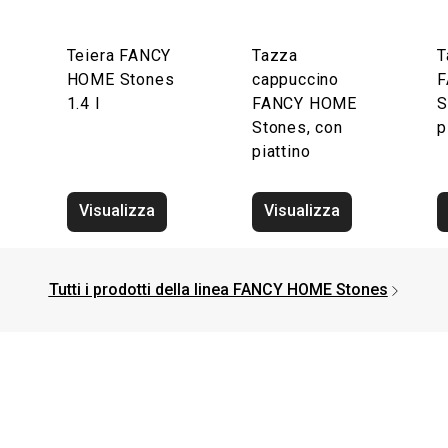
Teiera FANCY
Tazza
T
HOME Stones
cappuccino
F
1.4 l
FANCY HOME
S
Stones, con
p
piattino
Visualizza
Visualizza
Tutti i prodotti della linea FANCY HOME Stones