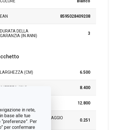
COLORE
Bianco
EAN
8595028409208
DURATA DELLA
3
GARANZIA (IN ANNI)
cchetto
LARGHEZZA (CM)
6.500
ALTEZZA (CM)
8.400
LUNGHEZZA (CM)
12.800
avigazione in rete,
in base alle tue
PESO COMPRESO L'IMBALLAGGIO
0.251
e “preferenze”. Per
(KG)
tto” per confermare