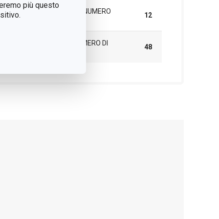
treremo più questo
IMBALLAGGIO DI GRUPPO (NUMERO
itivo.
12
DI PEZZI)
SCATOLA PRINCIPALE (NUMERO DI
48
PEZZI)