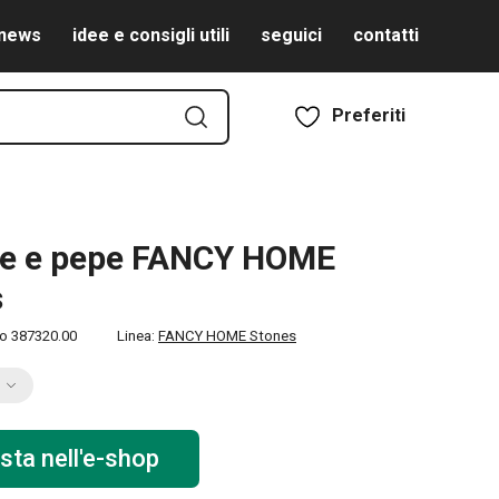
news
idee e consigli utili
seguici
contatti
Preferiti
le e pepe FANCY HOME
s
to
387320.00
Linea:
FANCY HOME Stones
sta nell'e-shop