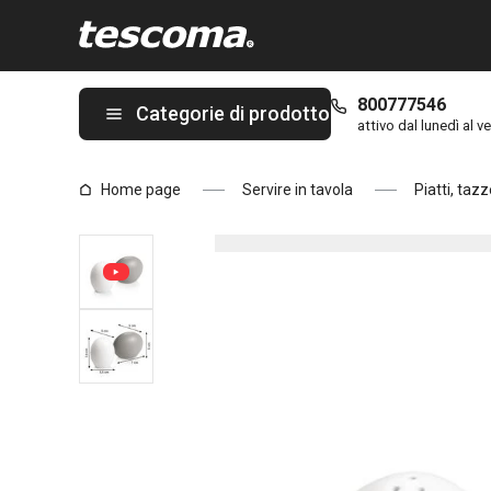
Ti trovi sulla pagina Set sale e pepe FANCY HOME Stones
800777546
Categorie di prodotto
attivo dal lunedì al ve
Home page
Servire in tavola
Piatti, tazz