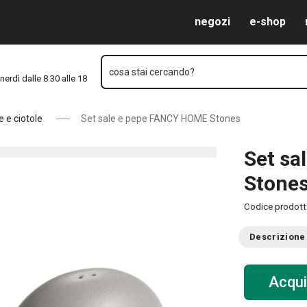
Vai al contenuto principale
Vai alla navigazione
Vai alla ricerca
negozi
e-shop
cosa stai cercando?
nerdì dalle 8.30 alle 18
e e ciotole
Set sale e pepe FANCY HOME Stones
Set sa
Stone
Codice prodot
Descrizione
Acqui