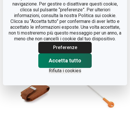
navigazione. Per gestire o disattivare questi cookie,
clicca sul pulsante “preferenze”. Per ulteriori
Coltello cuoco MOVE
Porta utensili da viaggio
informazioni, consulta la nostra Politica sui cookie.
17 cm, con custodia
MOVE
Clicca su “Accetta tutto” per confermare di aver letto e
protettiva
accettato le informazioni esposte. Una volta accettate,
non ti mostreremo più questo messaggio per un anno, a
meno che non cancelli i cookie dal tuo dispositivo.
Visualizza
Visualizza
Preferenze
Accetta tutto
Rifiuta i cookies