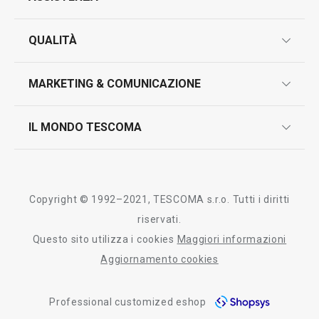
garanzie
QUALITÀ
marcatura prodotti
design
MARKETING & COMUNICAZIONE
contatti
controllo qualità
scrivici in whatsapp
il nuovo catalogo al consumatore 2026
IL MONDO TESCOMA
test sui prodotti
myTescoma
certificazioni
azienda
storia
Copyright © 1992–2021, TESCOMA s.r.o. Tutti i diritti
persone
riservati.
Questo sito utilizza i cookies
Maggiori informazioni
Tescoma nel mondo
Aggiornamento cookies
fiere
Professional customized eshop
informativa whistleblowing