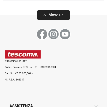
Move up
© Tescoma Spa 2024
Codice Fiscale e REG. Imp. BS n. 01873360984
Cap. Soc. € 500.000,00 i.v.
Nr. R.E.A. 363317
ASSISTENZA