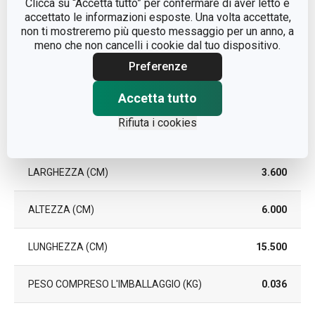
Clicca su “Accetta tutto” per confermare di aver letto e
accettato le informazioni esposte. Una volta accettate,
non ti mostreremo più questo messaggio per un anno, a
EAN
8595028448375
meno che non cancelli i cookie dal tuo dispositivo.
Preferenze
DURATA DELLA GARANZIA (IN
2
ANNI)
Accetta tutto
Rifiuta i cookies
Pacchetto
LARGHEZZA (CM)
3.600
ALTEZZA (CM)
6.000
LUNGHEZZA (CM)
15.500
PESO COMPRESO L'IMBALLAGGIO (KG)
0.036