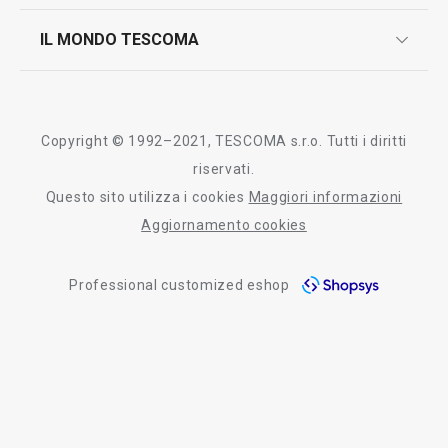
controllo qualità
scrivici in whatsapp
il nuovo catalogo al consumatore 2026
IL MONDO TESCOMA
test sui prodotti
myTescoma
certificazioni
azienda
storia
Copyright © 1992–2021, TESCOMA s.r.o. Tutti i diritti
persone
riservati.
Questo sito utilizza i cookies
Maggiori informazioni
Tescoma nel mondo
Aggiornamento cookies
fiere
Professional customized eshop
informativa whistleblowing
segnalazioni whistleblowing