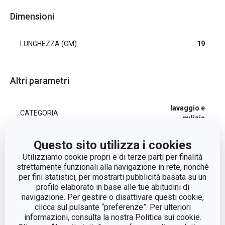
Dimensioni
LUNGHEZZA (CM)
19
Altri parametri
lavaggio e
CATEGORIA
pulizia
Questo sito utilizza i cookies
LINEA DI PRODOTTO
CLEAN KIT
Utilizziamo cookie propri e di terze parti per finalità
strettamente funzionali alla navigazione in rete, nonché
MATERIALE
nylon
per fini statistici, per mostrarti pubblicità basata su un
profilo elaborato in base alle tue abitudini di
navigazione. Per gestire o disattivare questi cookie,
TIPO
spazzola
clicca sul pulsante “preferenze”. Per ulteriori
informazioni, consulta la nostra Politica sui cookie.
COLORE
Bianco, blu