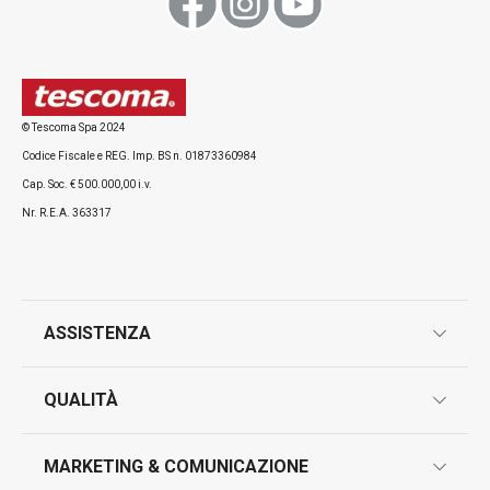
Tutti i prodotti della linea CLEAN KIT
© Tescoma Spa 2024
Codice Fiscale e REG. Imp. BS n. 01873360984
Cap. Soc. € 500.000,00 i.v.
Nr. R.E.A. 363317
ASSISTENZA
garanzie
QUALITÀ
marcatura prodotti
design
MARKETING & COMUNICAZIONE
contatti