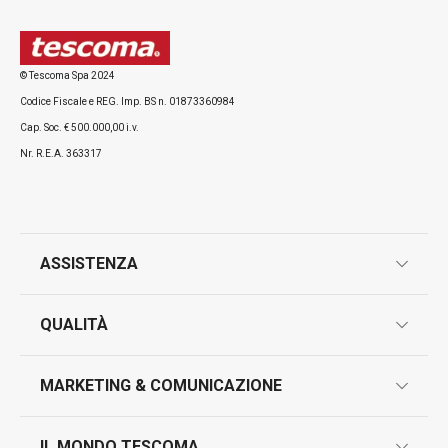
© Tescoma Spa 2024
Codice Fiscale e REG. Imp. BS n. 01873360984
Cap. Soc. € 500.000,00 i.v.
Nr. R.E.A. 363317
ASSISTENZA
garanzie
QUALITÀ
marcatura prodotti
design
MARKETING & COMUNICAZIONE
contatti
controllo qualità
scrivici in whatsapp
il nuovo catalogo al consumatore 2026
IL MONDO TESCOMA