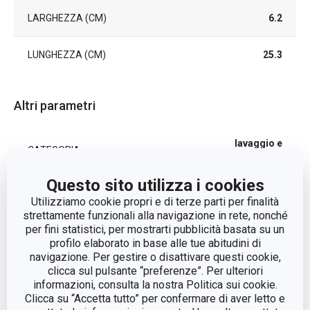
LARGHEZZA (CM)
6.2
LUNGHEZZA (CM)
25.3
Altri parametri
lavaggio e
CATEGORIA
pulizia
Questo sito utilizza i cookies
LINEA DI PRODOTTO
CLEAN KIT Flex
Utilizziamo cookie propri e di terze parti per finalità
strettamente funzionali alla navigazione in rete, nonché
per fini statistici, per mostrarti pubblicità basata su un
plastica,
MATERIALE
profilo elaborato in base alle tue abitudini di
silicone
navigazione. Per gestire o disattivare questi cookie,
clicca sul pulsante “preferenze”. Per ulteriori
TIPO
spazzola
informazioni, consulta la nostra Politica sui cookie.
Clicca su “Accetta tutto” per confermare di aver letto e