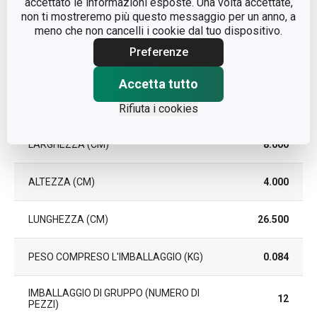
accettato le informazioni esposte. Una volta accettate,
EAN
8592973105346
non ti mostreremo più questo messaggio per un anno, a
meno che non cancelli i cookie dal tuo dispositivo.
DURATA DELLA GARANZIA (IN
3
Preferenze
ANNI)
Accetta tutto
Pacchetto
Rifiuta i cookies
LARGHEZZA (CM)
8.000
ALTEZZA (CM)
4.000
LUNGHEZZA (CM)
26.500
PESO COMPRESO L'IMBALLAGGIO (KG)
0.084
IMBALLAGGIO DI GRUPPO (NUMERO DI
12
PEZZI)