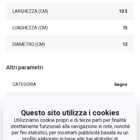
LARGHEZZA (CM)
10.5
LUNGHEZZA (CM)
15
DIAMETRO (CM)
13
Altri parametri
CATEGORIA
bagno
LINEA DI PRODOTTO
LAGOON
Questo sito utilizza i cookies
MATERIALE
plastica, vetro
Utilizziamo cookie propri e di terze parti per finalità
strettamente funzionali alla navigazione in rete, nonché
per fini statistici, per mostrarti pubblicità basata su un
specchio da
TIPO
profilo elaborato in base alle tue abitudini di