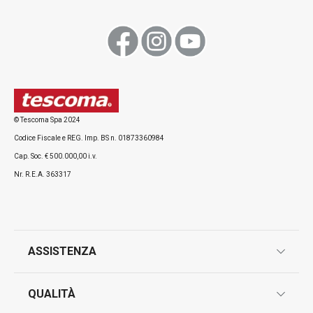
Visualizza
Visualizza
Tutti i prodotti della linea LAGOON
© Tescoma Spa 2024
Codice Fiscale e REG. Imp. BS n. 01873360984
Cap. Soc. € 500.000,00 i.v.
Nr. R.E.A. 363317
ASSISTENZA
garanzie
QUALITÀ