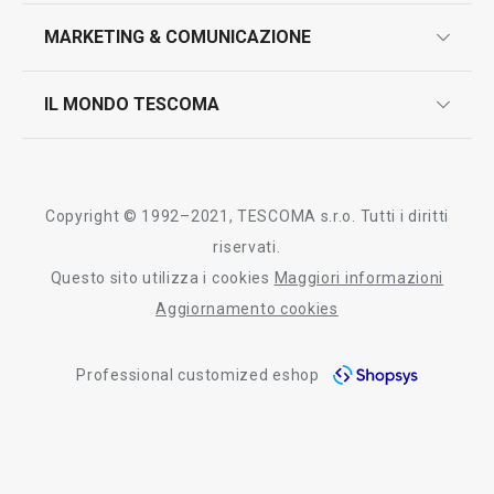
marcatura prodotti
design
MARKETING & COMUNICAZIONE
contatti
controllo qualità
scrivici in whatsapp
il nuovo catalogo al consumatore 2026
IL MONDO TESCOMA
test sui prodotti
myTescoma
certificazioni
azienda
storia
Copyright © 1992–2021, TESCOMA s.r.o. Tutti i diritti
persone
riservati.
Questo sito utilizza i cookies
Maggiori informazioni
Tescoma nel mondo
Aggiornamento cookies
fiere
Professional customized eshop
informativa whistleblowing
segnalazioni whistleblowing