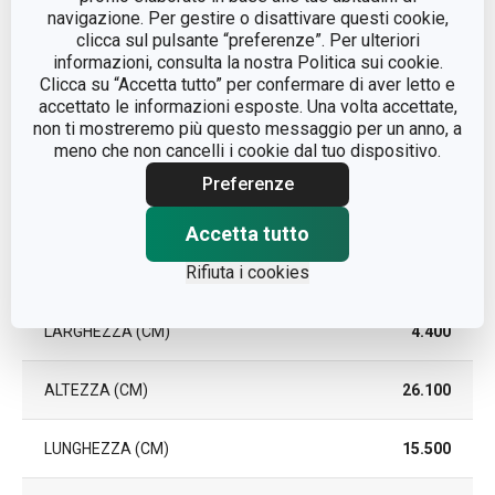
trucco
navigazione. Per gestire o disattivare questi cookie,
clicca sul pulsante “preferenze”. Per ulteriori
COLORE
Bianco
informazioni, consulta la nostra Politica sui cookie.
Clicca su “Accetta tutto” per confermare di aver letto e
accettato le informazioni esposte. Una volta accettate,
EAN
8592973120899
non ti mostreremo più questo messaggio per un anno, a
meno che non cancelli i cookie dal tuo dispositivo.
DURATA DELLA GARANZIA (IN
Preferenze
3
ANNI)
Accetta tutto
Pacchetto
Rifiuta i cookies
LARGHEZZA (CM)
4.400
ALTEZZA (CM)
26.100
LUNGHEZZA (CM)
15.500