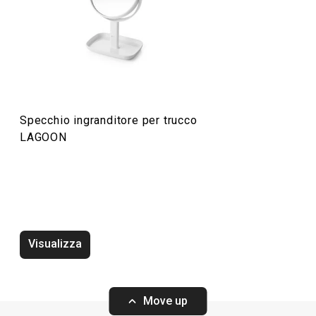
Specchio ingranditore per trucco
LAGOON
Tergivetro LAGOON
Tappeto bagno an
LAGOON 63 x 36
Visualizza
Move up