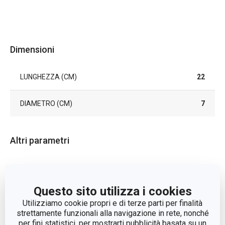
Dimensioni
LUNGHEZZA (CM)
22
DIAMETRO (CM)
7
Altri parametri
lavorazione di frutta e
CATEGORIA
verdura
Questo sito utilizza i cookies
Utilizziamo cookie propri e di terze parti per finalità
LINEA DI PRODOTTO
GrandCHEF
strettamente funzionali alla navigazione in rete, nonché
per fini statistici, per mostrarti pubblicità basata su un