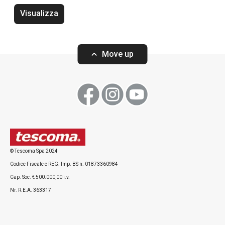
Bevande
Visualizza
Move up
© Tescoma Spa 2024
Utensile per gnocchi e spätzle
Tritatutto senza 
Codice Fiscale e REG. Imp. BS n. 01873360984
GrandCHEF
Cap. Soc. € 500.000,00 i.v.
Nr. R.E.A. 363317