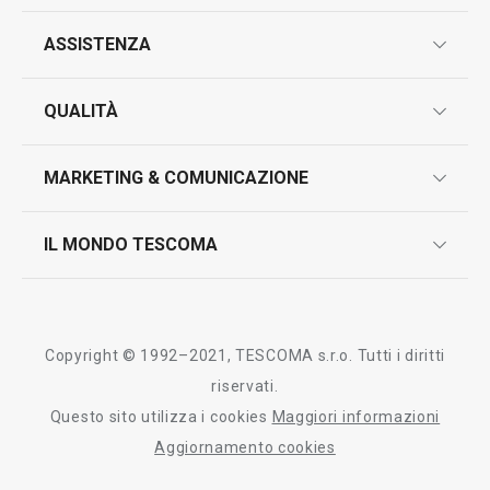
ASSISTENZA
Visualizza
Visualizza
garanzie
QUALITÀ
marcatura prodotti
Tutti i prodotti della linea GrandCHEF
design
MARKETING & COMUNICAZIONE
contatti
controllo qualità
scrivici in whatsapp
il nuovo catalogo al consumatore 2026
IL MONDO TESCOMA
test sui prodotti
myTescoma
certificazioni
azienda
storia
Copyright © 1992–2021, TESCOMA s.r.o. Tutti i diritti
persone
riservati.
Questo sito utilizza i cookies
Maggiori informazioni
Tescoma nel mondo
Aggiornamento cookies
fiere