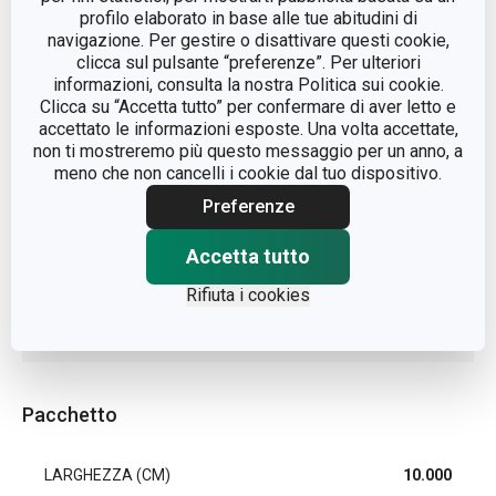
MATERIALE
metallo
profilo elaborato in base alle tue abitudini di
navigazione. Per gestire o disattivare questi cookie,
clicca sul pulsante “preferenze”. Per ulteriori
TIPO
estrattore
informazioni, consulta la nostra Politica sui cookie.
Clicca su “Accetta tutto” per confermare di aver letto e
accettato le informazioni esposte. Una volta accettate,
COLORE
Giallo
non ti mostreremo più questo messaggio per un anno, a
meno che non cancelli i cookie dal tuo dispositivo.
LAVAGGIO IN
Sì
LAVASTOVIGLIE
Preferenze
Accetta tutto
EAN
8595028484410
Rifiuta i cookies
DURATA DELLA GARANZIA
3
(IN ANNI)
Pacchetto
LARGHEZZA (CM)
10.000