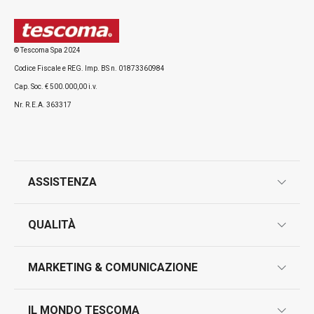
Visualizza
Visualizza
© Tescoma Spa 2024
Codice Fiscale e REG. Imp. BS n. 01873360984
Tutti i prodotti della linea DELÍCIA
Cap. Soc. € 500.000,00 i.v.
Nr. R.E.A. 363317
ASSISTENZA
garanzie
QUALITÀ
marcatura prodotti
design
MARKETING & COMUNICAZIONE
contatti
controllo qualità
scrivici in whatsapp
il nuovo catalogo al consumatore 2026
IL MONDO TESCOMA