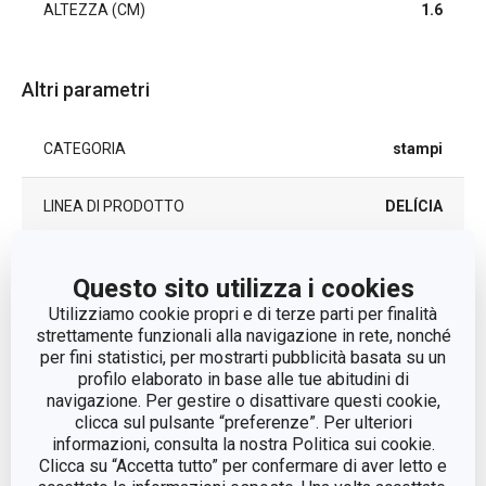
ALTEZZA (CM)
1.6
Altri parametri
CATEGORIA
stampi
LINEA DI PRODOTTO
DELÍCIA
MATERIALE
silicone
Questo sito utilizza i cookies
Utilizziamo cookie propri e di terze parti per finalità
TIPO
forma
strettamente funzionali alla navigazione in rete, nonché
per fini statistici, per mostrarti pubblicità basata su un
profilo elaborato in base alle tue abitudini di
LAVAGGIO IN LAVASTOVIGLIE
Sì
navigazione. Per gestire o disattivare questi cookie,
clicca sul pulsante “preferenze”. Per ulteriori
EAN
8592973127317
informazioni, consulta la nostra Politica sui cookie.
Clicca su “Accetta tutto” per confermare di aver letto e