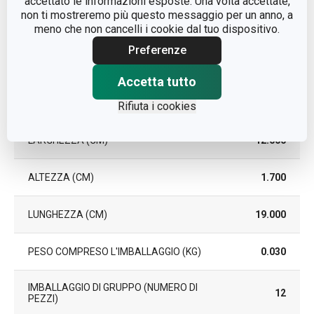
accettato le informazioni esposte. Una volta accettate,
DURATA DELLA GARANZIA (IN
3
non ti mostreremo più questo messaggio per un anno, a
ANNI)
meno che non cancelli i cookie dal tuo dispositivo.
Preferenze
Pacchetto
Accetta tutto
PEZZI PER SET
6
Rifiuta i cookies
LARGHEZZA (CM)
12.000
ALTEZZA (CM)
1.700
LUNGHEZZA (CM)
19.000
PESO COMPRESO L'IMBALLAGGIO (KG)
0.030
IMBALLAGGIO DI GRUPPO (NUMERO DI
12
PEZZI)