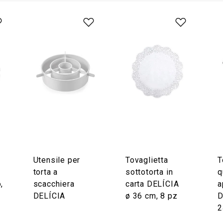
Utensile per
Tovaglietta
T
torta a
sottotorta in
q
,
scacchiera
carta DELÍCIA
a
DELÍCIA
ø 36 cm, 8 pz
D
2