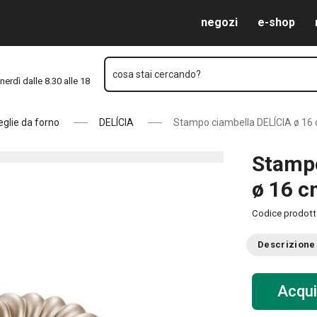
nale
Vai al contenuto principale
Vai alla navigazione
Vai alla ricerca
negozi
e-shop
cosa stai cercando?
nerdì dalle 8.30 alle 18
teglie da forno
DELÍCIA
Stampo ciambella DELÍCIA ø 16 c
Stampo
ø 16 c
Codice prodot
Descrizione
Acqui