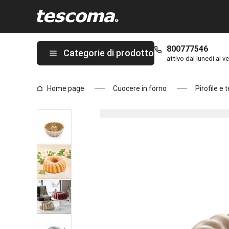
Ti trovi sulla pagina Stampo ciambella DELÍCIA ø 16 cm, tradizio
800777546
Categorie di prodotto
attivo dal lunedì al ve
Home page
Cuocere in forno
Pirofile e 