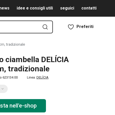
news
idee e consigli utili
seguici
contatti
Preferiti
m, tradizionale
 ciambella DELÍCIA
m, tradizionale
to
623134.00
Linea:
DELÍCIA
sta nell'e-shop