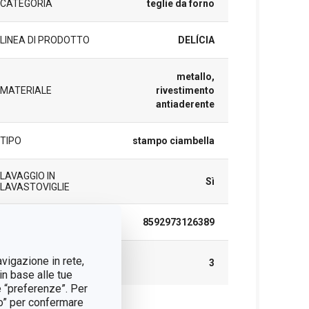
CATEGORIA
teglie da forno
LINEA DI PRODOTTO
DELÍCIA
metallo,
MATERIALE
rivestimento
antiaderente
TIPO
stampo ciambella
LAVAGGIO IN
Sì
LAVASTOVIGLIE
EAN
8592973126389
DURATA DELLA
avigazione in rete,
3
GARANZIA (IN ANNI)
in base alle tue
e “preferenze”. Per
tto” per confermare