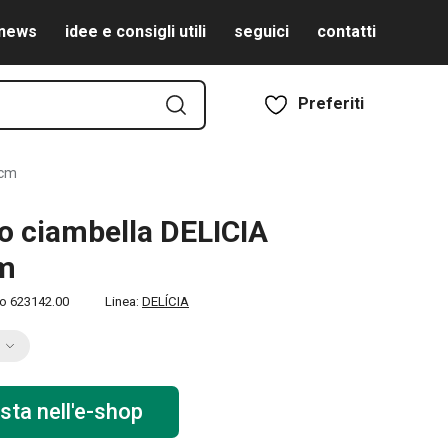
news
idee e consigli utili
seguici
contatti
Preferiti
 cm
 ciambella DELICIA
cm
to
623142.00
Linea:
DELÍCIA
sta nell'e-shop