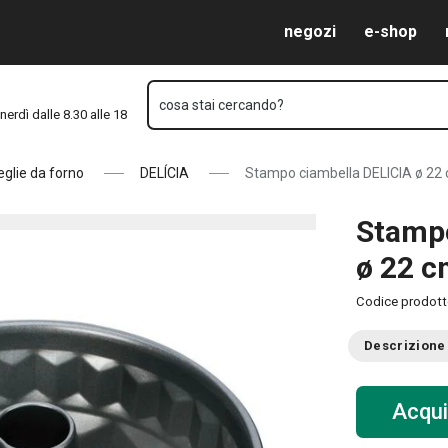
Vai al contenuto principale
Vai alla navigazione
Vai alla ricerca
negozi
e-shop
cosa stai cercando?
nerdì dalle 8.30 alle 18
teglie da forno
DELÍCIA
Stampo ciambella DELICIA ø 22
Stampo
ø 22 
Codice prodot
Descrizione
Acqui