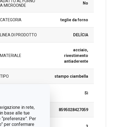
ADATTO AL FORNO
No
A MICROONDE
CATEGORIA
teglie da forno
LINEA DI PRODOTTO
DELÍCIA
acciaio,
MATERIALE
rivestimento
antiaderente
TIPO
stampo ciambella
LAVAGGIO IN
Sì
LAVASTOVIGLIE
avigazione in rete,
EAN
8595028427059
in base alle tue
e “preferenze”. Per
tto” per confermare
DURATA DELLA
3