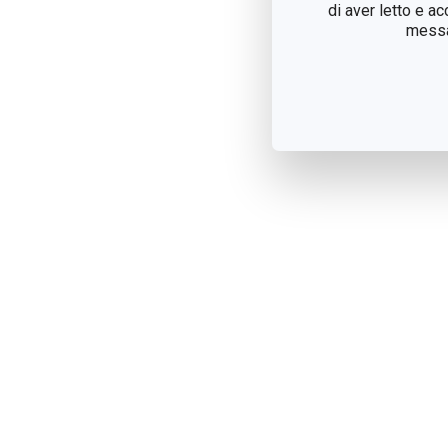
di aver letto e a
messag