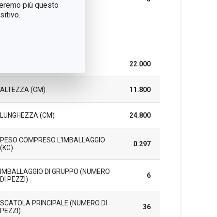
GARANZIA (IN ANNI)
treremo più questo
itivo.
cchetto
LARGHEZZA (CM)
22.000
ALTEZZA (CM)
11.800
LUNGHEZZA (CM)
24.800
PESO COMPRESO L'IMBALLAGGIO
0.297
(KG)
IMBALLAGGIO DI GRUPPO (NUMERO
6
DI PEZZI)
SCATOLA PRINCIPALE (NUMERO DI
36
PEZZI)