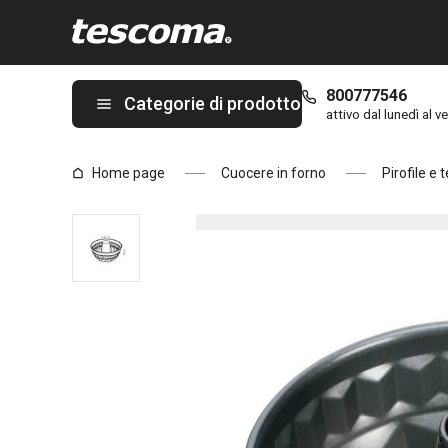
Ti trovi sulla pagina Stampo ciambella DELICIA ø 22 cm
800777546
Categorie di prodotto
attivo dal lunedì al ve
Home page
Cuocere in forno
Pirofile e 