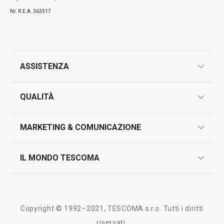
Nr. R.E.A. 363317
ASSISTENZA
garanzie
QUALITÀ
marcatura prodotti
design
MARKETING & COMUNICAZIONE
contatti
controllo qualità
scrivici in whatsapp
il nuovo catalogo al consumatore 2026
IL MONDO TESCOMA
test sui prodotti
myTescoma
certificazioni
azienda
storia
Copyright © 1992–2021, TESCOMA s.r.o. Tutti i diritti
persone
riservati.