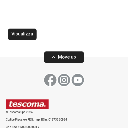
Visualizza
Vassoio DELÍCIA 42 x 31 cm,
Vassoio DELÍCIA 
bianco, 2 pz
2 pz
Move up
Visualizza
Visualizza
© Tescoma Spa 2024
Codice Fiscale e REG. Imp. BS n. 01873360984
Tutti i prodotti della linea DELÍCIA
Cap. Soc. € 500.000,00 i.v.