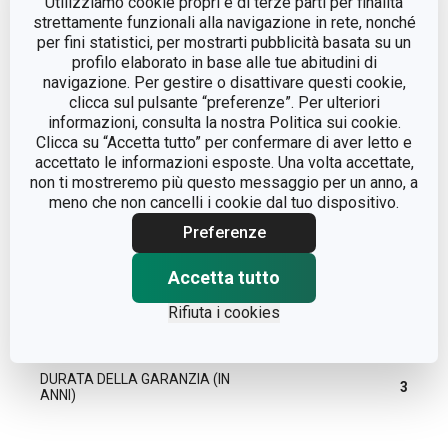
Utilizziamo cookie propri e di terze parti per finalità
strettamente funzionali alla navigazione in rete, nonché
per fini statistici, per mostrarti pubblicità basata su un
LINEA DI PRODOTTO
DELÍCIA
profilo elaborato in base alle tue abitudini di
navigazione. Per gestire o disattivare questi cookie,
MATERIALE
ceramica
clicca sul pulsante “preferenze”. Per ulteriori
informazioni, consulta la nostra Politica sui cookie.
Clicca su “Accetta tutto” per confermare di aver letto e
stampo
TIPO
accettato le informazioni esposte. Una volta accettate,
ciambella
non ti mostreremo più questo messaggio per un anno, a
meno che non cancelli i cookie dal tuo dispositivo.
COLORE
Rosso
Preferenze
LAVAGGIO IN LAVASTOVIGLIE
Accetta tutto
Sì
Rifiuta i cookies
EAN
8592973118117
DURATA DELLA GARANZIA (IN
3
ANNI)