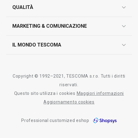
garanzie
QUALITÀ
marcatura prodotti
design
MARKETING & COMUNICAZIONE
contatti
controllo qualità
scrivici in whatsapp
il nuovo catalogo al consumatore 2026
IL MONDO TESCOMA
test sui prodotti
myTescoma
certificazioni
azienda
storia
Copyright © 1992–2021, TESCOMA s.r.o. Tutti i diritti
persone
riservati.
Questo sito utilizza i cookies
Maggiori informazioni
Tescoma nel mondo
Aggiornamento cookies
fiere
Professional customized eshop
informativa whistleblowing
segnalazioni whistleblowing