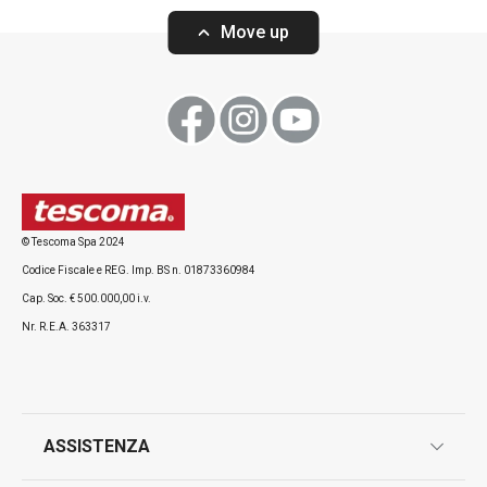
Move up
Visualizza
Visualizza
Tutti i prodotti della linea DELÍCIA SiliconPRIME
© Tescoma Spa 2024
Codice Fiscale e REG. Imp. BS n. 01873360984
Cap. Soc. € 500.000,00 i.v.
Nr. R.E.A. 363317
ASSISTENZA