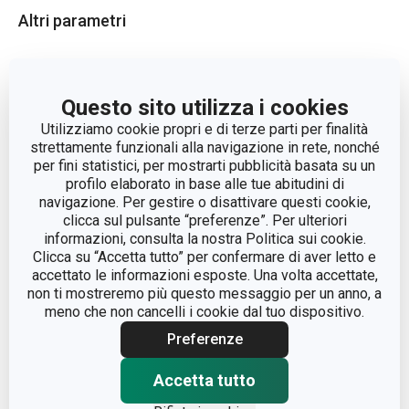
Altri parametri
ADATTO AL FORNO
Sì
Questo sito utilizza i cookies
ADATTO AL FRIGORIFERO
Sì
Utilizziamo cookie propri e di terze parti per finalità
strettamente funzionali alla navigazione in rete, nonché
per fini statistici, per mostrarti pubblicità basata su un
CATEGORIA
teglie da forno
profilo elaborato in base alle tue abitudini di
navigazione. Per gestire o disattivare questi cookie,
DELÍCIA
clicca sul pulsante “preferenze”. Per ulteriori
LINEA DI PRODOTTO
SiliconPRIME
informazioni, consulta la nostra Politica sui cookie.
Clicca su “Accetta tutto” per confermare di aver letto e
accettato le informazioni esposte. Una volta accettate,
MATERIALE
silicone
non ti mostreremo più questo messaggio per un anno, a
meno che non cancelli i cookie dal tuo dispositivo.
stampo
Preferenze
TIPO
tagliabiscotti
Accetta tutto
COLORE
Arancione