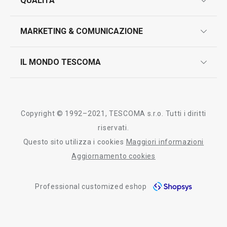
QUALITÀ
marcatura prodotti
Tutti i prodotti della linea GrandCHEF
design
MARKETING & COMUNICAZIONE
contatti
controllo qualità
scrivici in whatsapp
il nuovo catalogo al consumatore 2026
IL MONDO TESCOMA
test sui prodotti
myTescoma
certificazioni
azienda
storia
Copyright © 1992–2021, TESCOMA s.r.o. Tutti i diritti
persone
riservati.
Questo sito utilizza i cookies
Maggiori informazioni
Tescoma nel mondo
Aggiornamento cookies
fiere
Professional customized eshop
informativa whistleblowing
segnalazioni whistleblowing