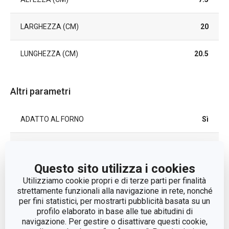
LARGHEZZA (CM)
20
LUNGHEZZA (CM)
20.5
Altri parametri
ADATTO AL FORNO
Sì
CATEGORIA
utensili da cucina
Questo sito utilizza i cookies
LINEA DI PRODOTTO
GrandCHEF
Utilizziamo cookie propri e di terze parti per finalità
strettamente funzionali alla navigazione in rete, nonché
per fini statistici, per mostrarti pubblicità basata su un
metallo con trattamento
MATERIALE
profilo elaborato in base alle tue abitudini di
superficiale
navigazione. Per gestire o disattivare questi cookie,