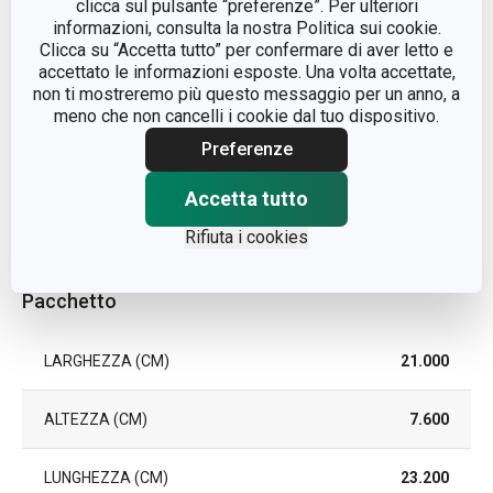
clicca sul pulsante “preferenze”. Per ulteriori
TIPO
supporto per spiedini
informazioni, consulta la nostra Politica sui cookie.
Clicca su “Accetta tutto” per confermare di aver letto e
accettato le informazioni esposte. Una volta accettate,
LAVAGGIO IN
Sì
non ti mostreremo più questo messaggio per un anno, a
LAVASTOVIGLIE
meno che non cancelli i cookie dal tuo dispositivo.
Preferenze
EAN
8595028409741
Accetta tutto
DURATA DELLA
3
GARANZIA (IN ANNI)
Rifiuta i cookies
Pacchetto
LARGHEZZA (CM)
21.000
ALTEZZA (CM)
7.600
LUNGHEZZA (CM)
23.200