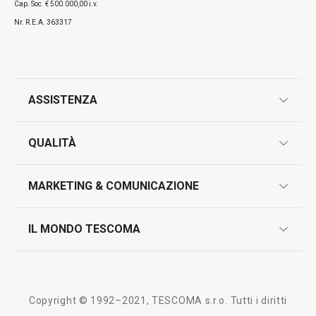
Cap. Soc. € 500.000,00 i.v.
Nr. R.E.A. 363317
ASSISTENZA
garanzie
QUALITÀ
marcatura prodotti
design
MARKETING & COMUNICAZIONE
contatti
controllo qualità
scrivici in whatsapp
il nuovo catalogo al consumatore 2026
IL MONDO TESCOMA
test sui prodotti
myTescoma
certificazioni
azienda
storia
Copyright © 1992–2021, TESCOMA s.r.o. Tutti i diritti