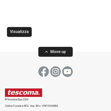
Tappetino protettivo per frigorifero
Tappetino antigh
FlexiSPACE 150 x 50 cm
FlexiSPACE 120 
Visualizza
Move up
Visualizza
Visualizza
Tutti i prodotti della linea FlexiSPACE
© Tescoma Spa 2024
Codice Fiscale e REG. Imp. BS n. 01873360984