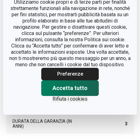
Utilizziamo cookie propri e di terze parti per finalità
CATEGORIA
cucina
strettamente funzionali alla navigazione in rete, nonché
per fini statistici, per mostrarti pubblicità basata su un
profilo elaborato in base alle tue abitudini di
LINEA DI PRODOTTO
FlexiSPACE
navigazione. Per gestire o disattivare questi cookie,
clicca sul pulsante “preferenze”. Per ulteriori
MATERIALE
plastica
informazioni, consulta la nostra Politica sui cookie.
Clicca su “Accetta tutto” per confermare di aver letto e
accettato le informazioni esposte. Una volta accettate,
TIPO
utensile
non ti mostreremo più questo messaggio per un anno, a
meno che non cancelli i cookie dal tuo dispositivo.
COLORE
Bianco
Preferenze
Accetta tutto
LAVAGGIO IN LAVASTOVIGLIE
No
Rifiuta i cookies
EAN
8592973118285
DURATA DELLA GARANZIA (IN
3
ANNI)