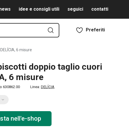
news
idee e consigli utili
seguici
contatti
Preferiti
i DELÍCIA, 6 misure
biscotti doppio taglio cuori
A, 6 misure
to
630862.00
Linea:
DELÍCIA
sta nell'e-shop