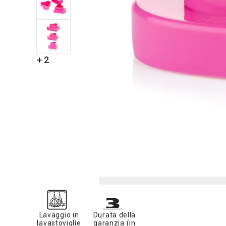
+ 2
Lavaggio in
Durata della
lavastoviglie
garanzia (in