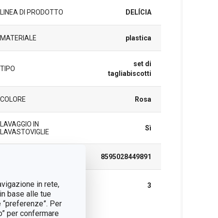
LINEA DI PRODOTTO
DELÍCIA
MATERIALE
plastica
set di
TIPO
tagliabiscotti
COLORE
Rosa
LAVAGGIO IN
Sì
LAVASTOVIGLIE
EAN
8595028449891
DURATA DELLA
avigazione in rete,
3
GARANZIA (IN ANNI)
in base alle tue
e “preferenze”. Per
tto” per confermare