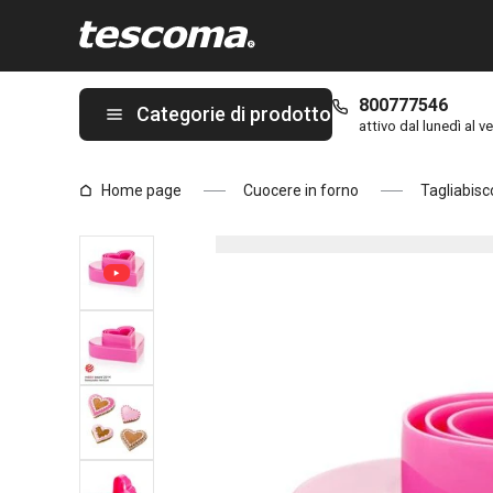
Ti trovi sulla pagina Tagliabiscotti doppio taglio cuori DELÍCIA, 
800777546
Categorie di prodotto
attivo dal lunedì al ve
Home page
Cuocere in forno
Tagliabisc