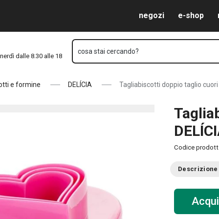
6 misure
Vai al contenuto principale
Vai alla navigazione
Vai alla ricerca
negozi
e-shop
cosa stai cercando?
nerdì dalle 8.30 alle 18
otti e formine
DELÍCIA
Tagliabiscotti doppio taglio cuor
Taglia
DELÍCI
Codice prodot
Descrizione
Acqui