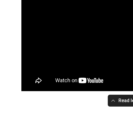
Read l