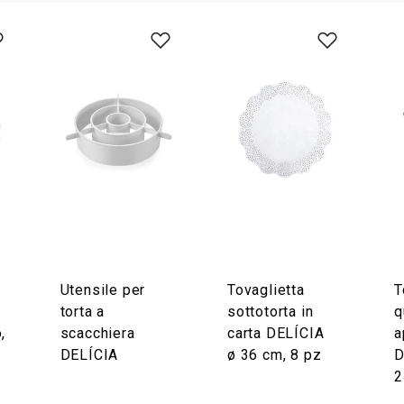
Utensile per
Tovaglietta
T
torta a
sottotorta in
q
,
scacchiera
carta DELÍCIA
a
DELÍCIA
ø 36 cm, 8 pz
D
2