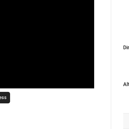
Di
Al
ess