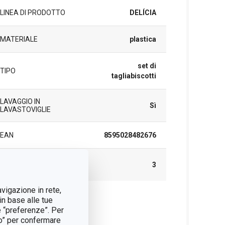
LINEA DI PRODOTTO
DELÍCIA
MATERIALE
plastica
set di
TIPO
tagliabiscotti
LAVAGGIO IN
Sì
LAVASTOVIGLIE
EAN
8595028482676
DURATA DELLA
3
GARANZIA (IN ANNI)
avigazione in rete,
in base alle tue
cchetto
e “preferenze”. Per
tto” per confermare