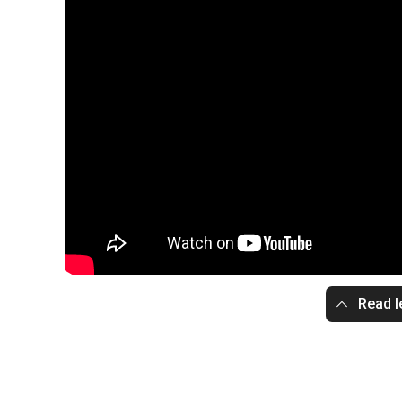
Read l