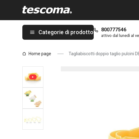
Ti trovi sulla pagina Tagliabiscotti doppio taglio pulcini DELÍCIA,
800777546
Categorie di prodotto
attivo dal lunedì al ve
Home page
Tagliabiscotti doppio taglio pulcini 