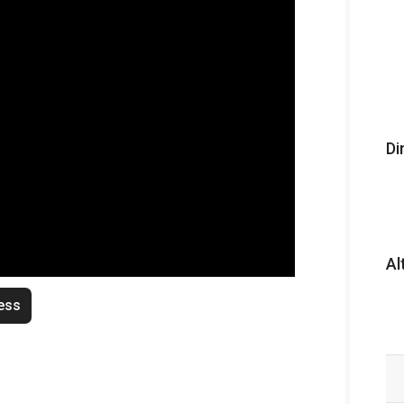
Di
Al
ess