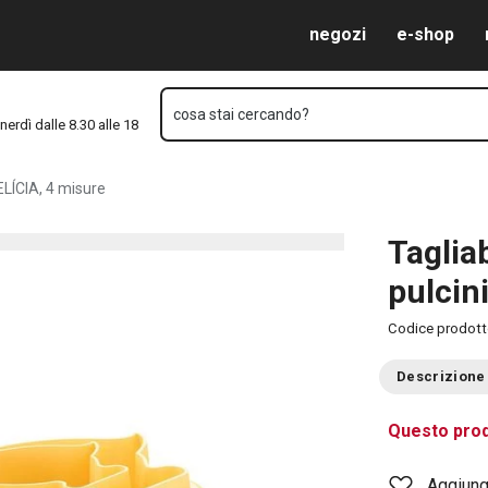
 4 misure
Vai al contenuto principale
Vai alla navigazione
Vai alla ricerca
negozi
e-shop
cosa stai cercando?
nerdì dalle 8.30 alle 18
DELÍCIA, 4 misure
Taglia
pulcin
Codice prodot
Descrizione
Questo prod
Aggiungi