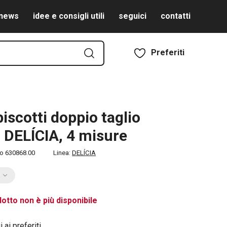
news
idee e consigli utili
seguici
contatti
Preferiti
biscotti doppio taglio
i DELÍCIA, 4 misure
to
630868.00
Linea:
DELÍCIA
otto non è più disponibile
 ai preferiti