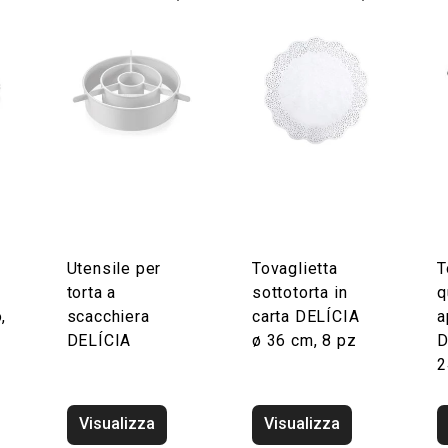
Utensile per
Tovaglietta
T
torta a
sottotorta in
q
,
scacchiera
carta DELÍCIA
a
DELÍCIA
ø 36 cm, 8 pz
D
2
Visualizza
Visualizza