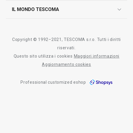
scrivici in whatsapp
il nuovo catalogo al consumatore 2026
IL MONDO TESCOMA
test sui prodotti
myTescoma
certificazioni
azienda
storia
Copyright © 1992–2021, TESCOMA s.r.o. Tutti i diritti
persone
riservati.
Questo sito utilizza i cookies
Maggiori informazioni
Tescoma nel mondo
Aggiornamento cookies
fiere
Professional customized eshop
informativa whistleblowing
segnalazioni whistleblowing