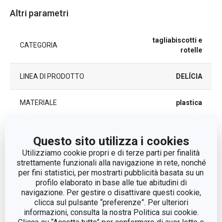
Altri parametri
tagliabiscotti e
CATEGORIA
rotelle
LINEA DI PRODOTTO
DELÍCIA
MATERIALE
plastica
TIPO
set di tagliabiscotti
Questo sito utilizza i cookies
Utilizziamo cookie propri e di terze parti per finalità
Giallo, Arancione,
COLORE
strettamente funzionali alla navigazione in rete, nonché
Verde
per fini statistici, per mostrarti pubblicità basata su un
profilo elaborato in base alle tue abitudini di
LAVAGGIO IN LAVASTOVIGLIE
Sì
navigazione. Per gestire o disattivare questi cookie,
clicca sul pulsante “preferenze”. Per ulteriori
informazioni, consulta la nostra Politica sui cookie.
EAN
8595028478570