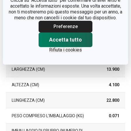
Clicca su “Accetta tutto” per confermare di aver letto e
accettato le informazioni esposte. Una volta accettate,
non ti mostreremo più questo messaggio per un anno, a
DURATA DELLA GARANZIA (IN
3
ANNI)
meno che non cancelli i cookie dal tuo dispositivo.
Preferenze
Pacchetto
Accetta tutto
Rifiuta i cookies
PEZZI PER SET
8
LARGHEZZA (CM)
13.900
ALTEZZA (CM)
4.100
LUNGHEZZA (CM)
22.800
PESO COMPRESO L'IMBALLAGGIO (KG)
0.071
IMBALLAGGIO DI GRUPPO (NUMERO DI