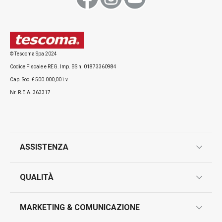
Visualizza
Visualizza
© Tescoma Spa 2024
Codice Fiscale e REG. Imp. BS n. 01873360984
Tutti i prodotti della linea DELÍCIA
Cap. Soc. € 500.000,00 i.v.
Nr. R.E.A. 363317
ASSISTENZA
garanzie
QUALITÀ
marcatura prodotti
design
MARKETING & COMUNICAZIONE
contatti
controllo qualità