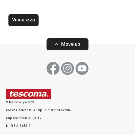
Visualizza
Vassoio DELÍCIA 42 x 31 cm,
Vassoio DELÍCIA 
bianco, 2 pz
2 pz
Move up
Visualizza
Visualizza
© Tescoma Spa 2024
Codice Fiscale e REG. Imp. BS n. 01873360984
Tutti i prodotti della linea DELÍCIA
Cap. Soc. € 500.000,00 i.v.
Nr. R.E.A. 363317