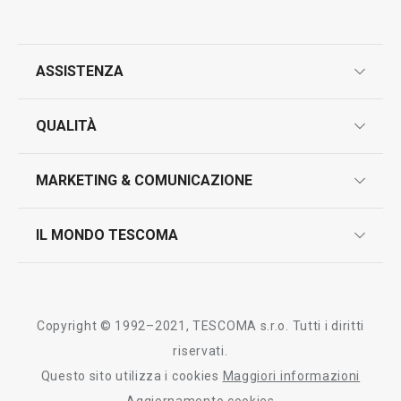
ASSISTENZA
garanzie
QUALITÀ
marcatura prodotti
design
MARKETING & COMUNICAZIONE
contatti
controllo qualità
scrivici in whatsapp
il nuovo catalogo al consumatore 2026
IL MONDO TESCOMA
test sui prodotti
myTescoma
certificazioni
azienda
storia
Copyright © 1992–2021, TESCOMA s.r.o. Tutti i diritti
persone
riservati.
Questo sito utilizza i cookies
Maggiori informazioni
Tescoma nel mondo