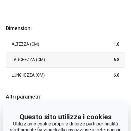
Dimensioni
ALTEZZA (CM)
1.8
LARGHEZZA (CM)
6.8
LUNGHEZZA (CM)
6.8
Altri parametri
tagliabiscotti e
Questo sito utilizza i cookies
CATEGORIA
rotelle
Utilizziamo cookie propri e di terze parti per finalità
strettamente funzionali alla navigazione in rete, nonché