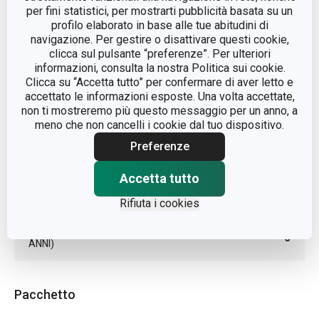
LINEA DI PRODOTTO
DELÍCIA
per fini statistici, per mostrarti pubblicità basata su un
profilo elaborato in base alle tue abitudini di
navigazione. Per gestire o disattivare questi cookie,
MATERIALE
plastica
clicca sul pulsante “preferenze”. Per ulteriori
informazioni, consulta la nostra Politica sui cookie.
Clicca su “Accetta tutto” per confermare di aver letto e
TIPO
affettatore
accettato le informazioni esposte. Una volta accettate,
non ti mostreremo più questo messaggio per un anno, a
COLORE
Giallo
meno che non cancelli i cookie dal tuo dispositivo.
Preferenze
LAVAGGIO IN LAVASTOVIGLIE
Sì
Accetta tutto
EAN
8592973122893
Rifiuta i cookies
DURATA DELLA GARANZIA (IN
3
ANNI)
Pacchetto