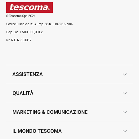
© Tescoma Spa 2024
Codice Fiscale e REG. Imp. BS n. 01873360984
Tutti i prodotti della linea HOME PROFI
Cap. Soc. € 500.000,00 i.v.
Nr. R.E.A. 363317
ASSISTENZA
garanzie
QUALITÀ
marcatura prodotti
design
MARKETING & COMUNICAZIONE
contatti
controllo qualità
scrivici in whatsapp
il nuovo catalogo al consumatore 2026
IL MONDO TESCOMA
test sui prodotti