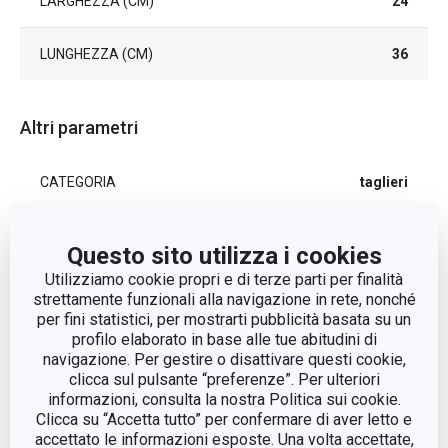
LARGHEZZA (CM)
24
LUNGHEZZA (CM)
36
Altri parametri
CATEGORIA
taglieri
LINEA DI PRODOTTO
HOME PROFI
Questo sito utilizza i cookies
Utilizziamo cookie propri e di terze parti per finalità
MATERIALE
legno di faggio
strettamente funzionali alla navigazione in rete, nonché
per fini statistici, per mostrarti pubblicità basata su un
profilo elaborato in base alle tue abitudini di
TIPO
tagliere
navigazione. Per gestire o disattivare questi cookie,
clicca sul pulsante “preferenze”. Per ulteriori
COLORE
Marrone chiaro
informazioni, consulta la nostra Politica sui cookie.
Clicca su “Accetta tutto” per confermare di aver letto e
accettato le informazioni esposte. Una volta accettate,
LAVAGGIO IN LAVASTOVIGLIE
No