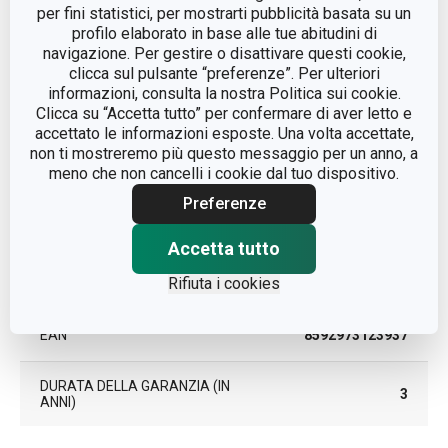
per fini statistici, per mostrarti pubblicità basata su un
CATEGORIA
taglieri
profilo elaborato in base alle tue abitudini di
navigazione. Per gestire o disattivare questi cookie,
LINEA DI PRODOTTO
ONLINE
clicca sul pulsante “preferenze”. Per ulteriori
informazioni, consulta la nostra Politica sui cookie.
Clicca su “Accetta tutto” per confermare di aver letto e
MATERIALE
bambù
accettato le informazioni esposte. Una volta accettate,
non ti mostreremo più questo messaggio per un anno, a
meno che non cancelli i cookie dal tuo dispositivo.
TIPO
tagliere
Preferenze
COLORE
Marrone chiaro
Accetta tutto
LAVAGGIO IN LAVASTOVIGLIE
Rifiuta i cookies
No
EAN
8592973123937
DURATA DELLA GARANZIA (IN
3
ANNI)