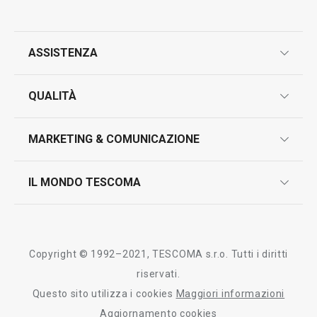
ASSISTENZA
garanzie
QUALITÀ
marcatura prodotti
design
MARKETING & COMUNICAZIONE
contatti
controllo qualità
scrivici in whatsapp
il nuovo catalogo al consumatore 2026
IL MONDO TESCOMA
test sui prodotti
myTescoma
certificazioni
azienda
storia
Copyright © 1992–2021, TESCOMA s.r.o. Tutti i diritti
persone
riservati.
Questo sito utilizza i cookies
Maggiori informazioni
Tescoma nel mondo
Aggiornamento cookies