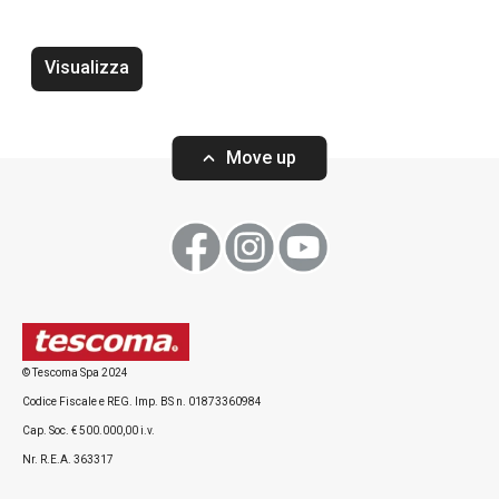
Visualizza
Vassoio scaldavivande ONLINE
Vassoio ONLINE 
Move up
Visualizza
Visualizza
© Tescoma Spa 2024
Codice Fiscale e REG. Imp. BS n. 01873360984
Tutti i prodotti della linea ONLINE
Cap. Soc. € 500.000,00 i.v.
Nr. R.E.A. 363317