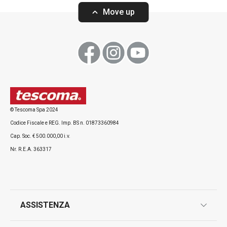
Move up
Teglie COMPACT, 5 pz
Teglia da forno
42 x 36 cm
© Tescoma Spa 2024
Codice Fiscale e REG. Imp. BS n. 01873360984
Cap. Soc. € 500.000,00 i.v.
Visualizza
Visualizza
Nr. R.E.A. 363317
Tutti i prodotti della linea COMPACT
ASSISTENZA