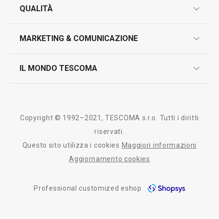
garanzie
QUALITÀ
marcatura prodotti
design
MARKETING & COMUNICAZIONE
contatti
controllo qualità
scrivici in whatsapp
il nuovo catalogo al consumatore 2026
IL MONDO TESCOMA
test sui prodotti
myTescoma
certificazioni
azienda
storia
Copyright © 1992–2021, TESCOMA s.r.o. Tutti i diritti
persone
riservati.
Questo sito utilizza i cookies
Maggiori informazioni
Tescoma nel mondo
Aggiornamento cookies
fiere
Professional customized eshop
informativa whistleblowing
segnalazioni whistleblowing