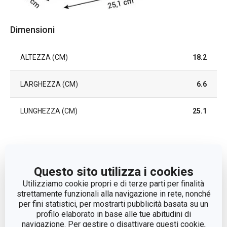
Dimensioni
ALTEZZA (CM)
18.2
LARGHEZZA (CM)
6.6
LUNGHEZZA (CM)
25.1
Altri parametri
Questo sito utilizza i cookies
CATEGORIA
taglieri
Utilizziamo cookie propri e di terze parti per finalità
strettamente funzionali alla navigazione in rete, nonché
LINEA DI PRODOTTO
COMPACT
per fini statistici, per mostrarti pubblicità basata su un
profilo elaborato in base alle tue abitudini di
navigazione. Per gestire o disattivare questi cookie,