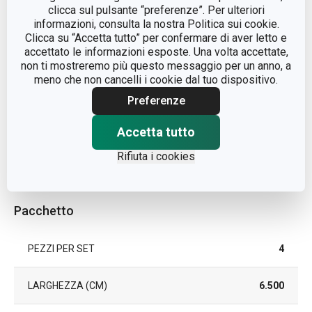
MATERIALE
plastica
clicca sul pulsante “preferenze”. Per ulteriori
informazioni, consulta la nostra Politica sui cookie.
Clicca su “Accetta tutto” per confermare di aver letto e
TIPO
tagliere
accettato le informazioni esposte. Una volta accettate,
non ti mostreremo più questo messaggio per un anno, a
LAVAGGIO IN LAVASTOVIGLIE
Sì
meno che non cancelli i cookie dal tuo dispositivo.
Preferenze
EAN
8592973125290
Accetta tutto
DURATA DELLA GARANZIA (IN
Rifiuta i cookies
3
ANNI)
Pacchetto
PEZZI PER SET
4
LARGHEZZA (CM)
6.500