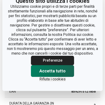
Questo sito utilizza i cookies
ADATTO AL FORNO A MICROONDE
Sì
Utilizziamo cookie propri e di terze parti per finalità
strettamente funzionali alla navigazione in rete, nonché
per fini statistici, per mostrarti pubblicità basata su un
CATEGORIA
tazze e tazzine
profilo elaborato in base alle tue abitudini di
navigazione. Per gestire o disattivare questi cookie,
LINEA DI PRODOTTO
myCOFFEE
clicca sul pulsante “preferenze”. Per ulteriori
informazioni, consulta la nostra Politica sui cookie.
Clicca su “Accetta tutto” per confermare di aver letto e
MATERIALE
porcellana
accettato le informazioni esposte. Una volta accettate,
non ti mostreremo più questo messaggio per un anno, a
meno che non cancelli i cookie dal tuo dispositivo.
TIPO
set caffè
Preferenze
COLORE
Bianco, blu
Accetta tutto
Rifiuta i cookies
LAVAGGIO IN LAVASTOVIGLIE
Sì
EAN
8592973121858
DURATA DELLA GARANZIA (IN