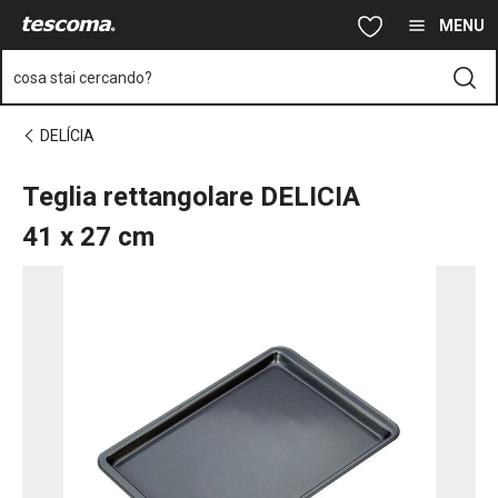
Ti trovi sulla pagina Teglia rettangolare DELICIA 41x27 cm
Vai al contenuto principale
Vai alla navigazione
Vai alla ricerca
MENU
cosa stai cercando?
DELÍCIA
Teglia rettangolare DELICIA
41 x 27 cm