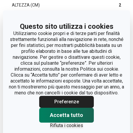
ALTEZZA (CM)
2
LARGHEZZA (CM)
27
Questo sito utilizza i cookies
Utilizziamo cookie propri e di terze parti per finalità
LUNGHEZZA (CM)
41
strettamente funzionali alla navigazione in rete, nonché
per fini statistici, per mostrarti pubblicità basata su un
profilo elaborato in base alle tue abitudini di
navigazione. Per gestire o disattivare questi cookie,
Altri parametri
clicca sul pulsante “preferenze”. Per ulteriori
informazioni, consulta la nostra Politica sui cookie.
Clicca su “Accetta tutto” per confermare di aver letto e
ADATTO AL FORNO
Sì
accettato le informazioni esposte. Una volta accettate,
non ti mostreremo più questo messaggio per un anno, a
CATEGORIA
teglie da forno
meno che non cancelli i cookie dal tuo dispositivo.
Preferenze
LINEA DI PRODOTTO
DELÍCIA
Accetta tutto
acciaio, rivestimento
MATERIALE
Rifiuta i cookies
antiaderente