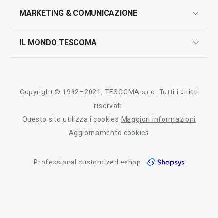
design
MARKETING & COMUNICAZIONE
contatti
controllo qualità
scrivici in whatsapp
il nuovo catalogo al consumatore 2026
IL MONDO TESCOMA
test sui prodotti
myTescoma
certificazioni
azienda
storia
Copyright © 1992–2021, TESCOMA s.r.o. Tutti i diritti
persone
riservati.
Questo sito utilizza i cookies
Maggiori informazioni
Tescoma nel mondo
Aggiornamento cookies
fiere
Professional customized eshop
informativa whistleblowing
segnalazioni whistleblowing