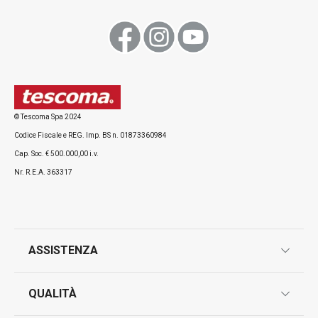
Visualizza
Visualizza
© Tescoma Spa 2024
Codice Fiscale e REG. Imp. BS n. 01873360984
Tutti i prodotti della linea DELÍCIA
Cap. Soc. € 500.000,00 i.v.
Nr. R.E.A. 363317
ASSISTENZA
garanzie
QUALITÀ
marcatura prodotti