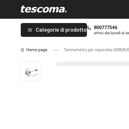
Ti trovi sulla pagina Termometro per coperchio GRADIUS
800777546
Categorie di prodotto
attivo dal lunedì al ve
Home page
Termometro per coperchio GRADIU