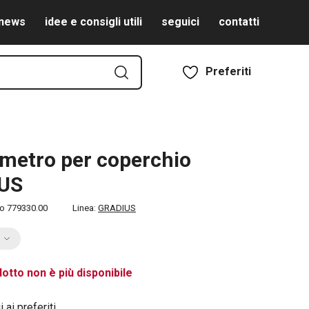
news
idee e consigli utili
seguici
contatti
Preferiti
metro per coperchio
US
to
779330.00
Linea:
GRADIUS
otto non è più disponibile
 ai preferiti