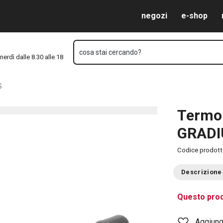
Vai al contenuto principale
Vai alla navigazione
Vai alla ricerca
negozi
e-shop
cosa stai cercando?
nerdì dalle 8.30 alle 18
S
Termo
GRADI
Codice prodot
Descrizione
Questo prod
Aggiungi