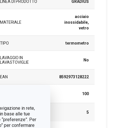
LINEA DI PRODOTTO
GRADIUS
acciaio
MATERIALE
inossidabile,
vetro
TIPO
termometro
LAVAGGIO IN
No
LAVASTOVIGLIE
EAN
8592973128222
TEMPERATURA
100
MASSIMA (°C)
avigazione in rete,
DURATA DELLA
5
in base alle tue
GARANZIA (IN ANNI)
e “preferenze”. Per
tto” per confermare