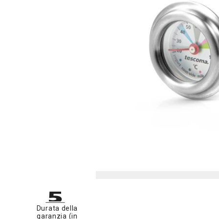
Durata della
garanzia (in