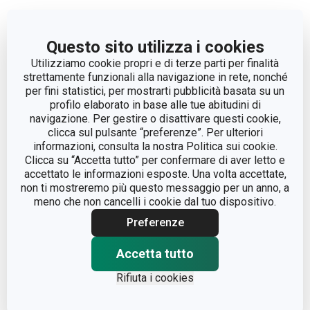
Altri parametri
Questo sito utilizza i cookies
CATEGORIA
viaggiare
Utilizziamo cookie propri e di terze parti per finalità
strettamente funzionali alla navigazione in rete, nonché
per fini statistici, per mostrarti pubblicità basata su un
DETTAGLI
con tazza
profilo elaborato in base alle tue abitudini di
navigazione. Per gestire o disattivare questi cookie,
LINEA DI PRODOTTO
CONSTANT
clicca sul pulsante “preferenze”. Per ulteriori
informazioni, consulta la nostra Politica sui cookie.
Clicca su “Accetta tutto” per confermare di aver letto e
plastica, silicone, acciaio
MATERIALE
accettato le informazioni esposte. Una volta accettate,
inossidabile
non ti mostreremo più questo messaggio per un anno, a
meno che non cancelli i cookie dal tuo dispositivo.
TIPO
termos per bevande
Preferenze
COLORE
Beige
Accetta tutto
Rifiuta i cookies
LAVAGGIO IN
No
LAVASTOVIGLIE