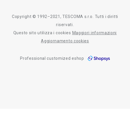
certificazioni
azienda
storia
Copyright © 1992–2021, TESCOMA s.r.o. Tutti i diritti
persone
riservati.
Questo sito utilizza i cookies
Maggiori informazioni
Tescoma nel mondo
Aggiornamento cookies
fiere
Professional customized eshop
informativa whistleblowing
segnalazioni whistleblowing