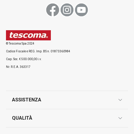
Visualizza
Visualizza
© Tescoma Spa 2024
Codice Fiscale e REG. Imp. BS n. 01873360984
Tutti i prodotti della linea DELÍCIA
Cap. Soc. € 500.000,00 i.v.
Nr. R.E.A. 363317
ASSISTENZA
garanzie
QUALITÀ
marcatura prodotti
design