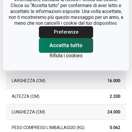
Clicca su “Accetta tutto” per confermare di aver letto e
EAN
8592973127294
accettato le informazioni esposte. Una volta accettate,
non ti mostreremo più questo messaggio per un anno, a
meno che non cancelli i cookie dal tuo dispositivo.
DURATA DELLA GARANZIA (IN
3
ANNI)
Preferenze
Accetta tutto
Pacchetto
Rifiuta i cookies
PEZZI PER SET
4
LARGHEZZA (CM)
16.000
ALTEZZA (CM)
2.200
LUNGHEZZA (CM)
24.000
PESO COMPRESO L'IMBALLAGGIO (KG)
0.062