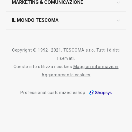
MARKETING & COMUNICAZIONE
contatti
controllo qualità
scrivici in whatsapp
il nuovo catalogo al consumatore 2026
IL MONDO TESCOMA
test sui prodotti
myTescoma
certificazioni
azienda
storia
Copyright © 1992–2021, TESCOMA s.r.o. Tutti i diritti
persone
riservati.
Questo sito utilizza i cookies
Maggiori informazioni
Tescoma nel mondo
Aggiornamento cookies
fiere
Professional customized eshop
informativa whistleblowing
segnalazioni whistleblowing