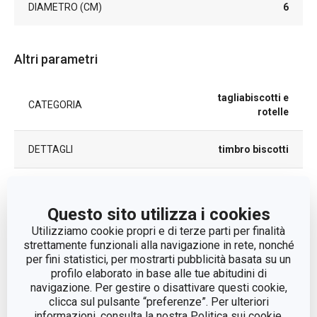
DIAMETRO (CM)
6
Altri parametri
tagliabiscotti e
CATEGORIA
rotelle
DETTAGLI
timbro biscotti
LINEA DI PRODOTTO
DELÍCIA
Questo sito utilizza i cookies
MATERIALE
plastica
Utilizziamo cookie propri e di terze parti per finalità
strettamente funzionali alla navigazione in rete, nonché
per fini statistici, per mostrarti pubblicità basata su un
TIPO
set di timbri
profilo elaborato in base alle tue abitudini di
navigazione. Per gestire o disattivare questi cookie,
LAVAGGIO IN LAVASTOVIGLIE
Sì
clicca sul pulsante “preferenze”. Per ulteriori
informazioni, consulta la nostra Politica sui cookie.