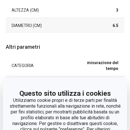
ALTEZZA (CM)
3
DIAMETRO (CM)
6.5
Altri parametri
misurazione del
CATEGORIA
tempo
LINEA DI PRODOTTO
PRESTO
Questo sito utilizza i cookies
MATERIALE
plastica
Utilizziamo cookie propri e di terze parti per finalità
strettamente funzionali alla navigazione in rete, nonché
per fini statistici, per mostrarti pubblicità basata su un
TIPO
timer
profilo elaborato in base alle tue abitudini di
navigazione. Per gestire o disattivare questi cookie,
clicca sul pulsante “preferenze”. Per ulteriori