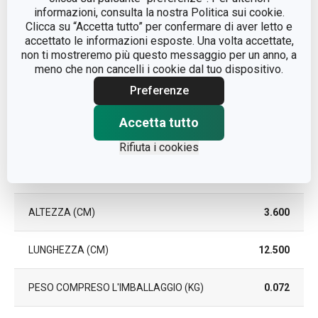
COLORE
Bianco
informazioni, consulta la nostra Politica sui cookie.
Clicca su “Accetta tutto” per confermare di aver letto e
EAN
8595028425963
accettato le informazioni esposte. Una volta accettate,
non ti mostreremo più questo messaggio per un anno, a
meno che non cancelli i cookie dal tuo dispositivo.
DURATA DELLA GARANZIA (IN
3
ANNI)
Preferenze
Accetta tutto
Pacchetto
Rifiuta i cookies
LARGHEZZA (CM)
11.500
ALTEZZA (CM)
3.600
LUNGHEZZA (CM)
12.500
PESO COMPRESO L'IMBALLAGGIO (KG)
0.072